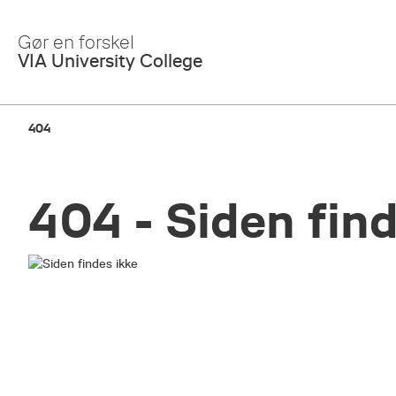
Skip
to
Gør en forskel
Main
VIA University College
Content
404
404 - Siden find