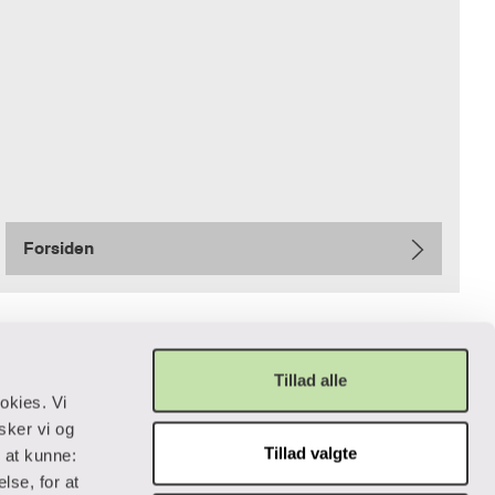
Forsiden
Tillad alle
okies. Vi
sker vi og
Tillad valgte
r at kunne:
Privatliv og lovgivning
lse, for at