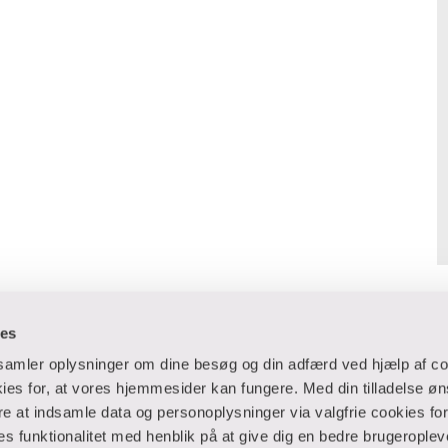
ies
dsamler oplysninger om dine besøg og din adfærd ved hjælp af co
es for, at vores hjemmesider kan fungere. Med din tilladelse øn
ere at indsamle data og personoplysninger via valgfrie cookies fo
 og virksomheder
Ansatte og studerende
 funktionalitet med henblik på at give dig en bedre brugeropleve