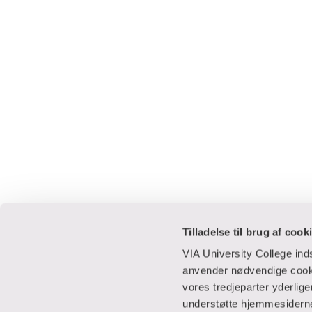
Tilladelse til brug af cook
VIA University College in
anvender nødvendige cooki
vores tredjeparter yderlig
Praktisk
Samarbejde
understøtte hjemmesidernes