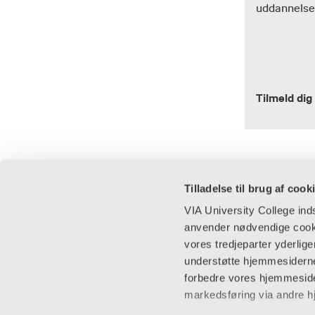
uddannelses
Tilmeld dig
Tilladelse til brug af cook
VIA University College in
anvender nødvendige cooki
vores tredjeparter yderlig
Praktisk
Samarbejde
understøtte hjemmesidernes
forbedre vores hjemmesider
Adresser
IT-supportcent
markedsføring via andre h
Find en medarbejder
Lej lokaler