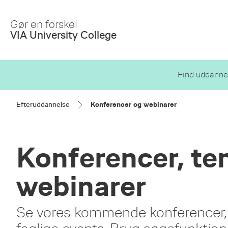
Skip
to
Gør en forskel
Main
VIA University College
Content
Find uddannel
Efteruddannelse
Konferencer og webinarer
Konferencer, t
webinarer
Se vores kommende konferencer,