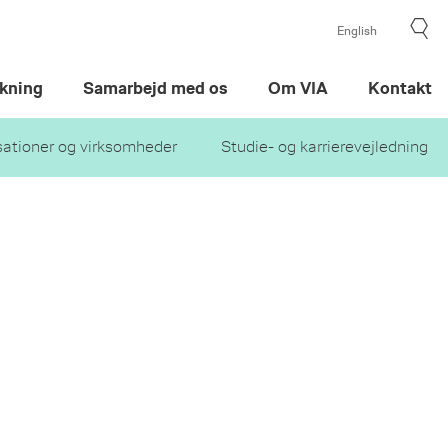
English
kning
Samarbejd med os
Om VIA
Kontakt
sationer og virksomheder
Studie- og karrierevejledning