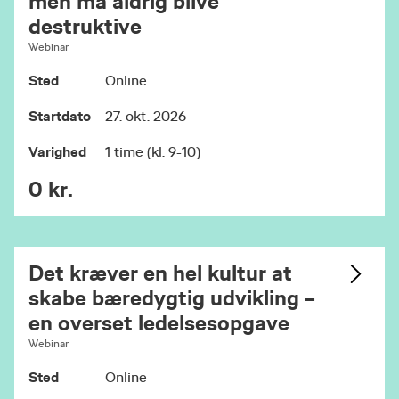
men må aldrig blive
destruktive
Webinar
Sted
Online
Startdato
27. okt. 2026
Varighed
1 time (kl. 9-10)
0 kr.
Det kræver en hel kultur at
skabe bæredygtig udvikling –
en overset ledelsesopgave
Webinar
Sted
Online