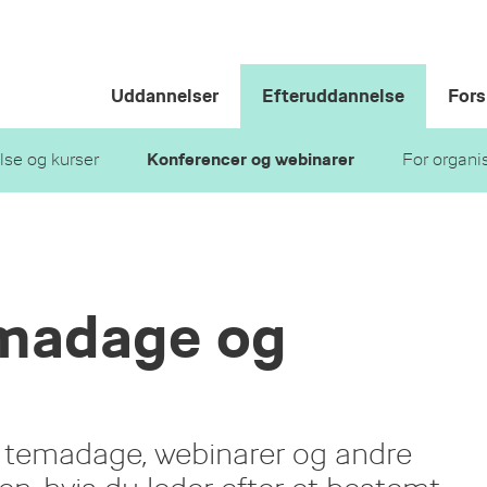
Uddannelser
Efteruddannelse
Fors
se og kurser
Konferencer og webinarer
For organi
emadage og
 temadage, webinarer og andre