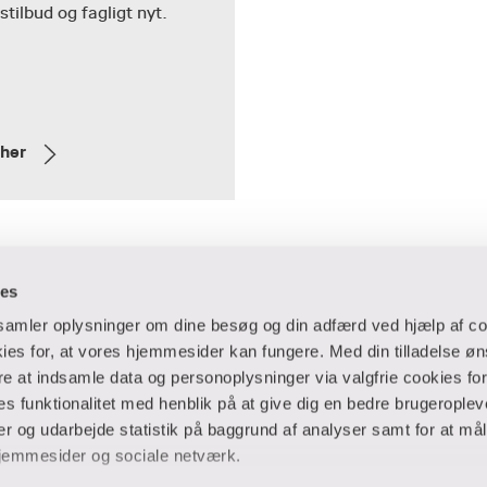
tilbud og fagligt nyt.
 her
ies
dsamler oplysninger om dine besøg og din adfærd ved hjælp af co
es for, at vores hjemmesider kan fungere. Med din tilladelse øn
ere at indsamle data og personoplysninger via valgfrie cookies fo
 og virksomheder
Ansatte og studerende
 funktionalitet med henblik på at give dig en bedre brugeropleve
 og udarbejde statistik på baggrund af analyser samt for at mål
er
Bibliotek
jemmesider og sociale netværk.
Blanketter