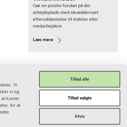
Gør en positiv forskel på din
arbejdsplads med skræddersyet
efteruddannelse til ledelse eller
medarbejdere.
Læs mere
Tillad alle
okies. Vi
sker vi og
Tillad valgte
r at kunne:
Privatliv og lovgivning
lse, for at
rette
Afvis
Cookiepolitik
Data og privatliv