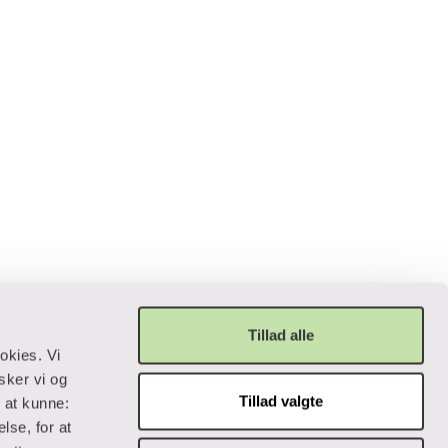
ne og
Tillad alle
okies. Vi
sker vi og
Tillad valgte
r at kunne:
Privatliv og lovgivning
lse, for at