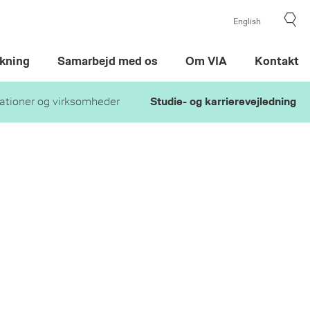
English
kning
Samarbejd med os
Om VIA
Kontakt
ationer og virksomheder
Studie- og karrierevejledning