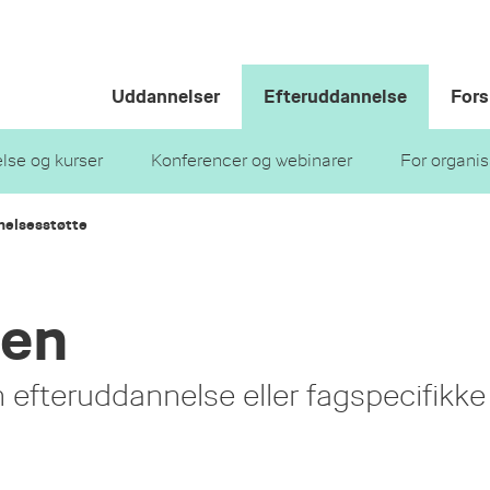
Uddannelser
Efteruddannelse
Fors
lse og kurser
Konferencer og webinarer
For organis
elsesstøtte
den
in efteruddannelse eller fagspecifikke