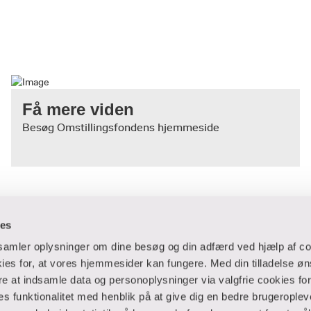
er op til professionsbachelorniveau:
kompetencefond.
eltagergebyret, vil det blive refunderet, hvis du opfylder krave
r refunderet til den betaler, som du angiver i din tilmelding.
Få mere viden
Besøg Omstillingsfondens hjemmeside
angsprojekt fx:
ies
dsamler oplysninger om dine besøg og din adfærd ved hjælp af co
es for, at vores hjemmesider kan fungere. Med din tilladelse øn
ere at indsamle data og personoplysninger via valgfrie cookies fo
fgangsprojekt fx:
 og virksomheder
Ansatte og studerende
 funktionalitet med henblik på at give dig en bedre brugeropleve
n