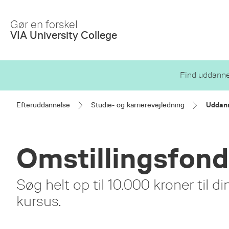
Skip
to
Gør en forskel
Main
VIA University College
Content
Find uddanne
Efteruddannelse
Studie- og karrierevejledning
Uddann
Omstillingsfon
Søg helt op til 10.000 kroner til d
kursus.