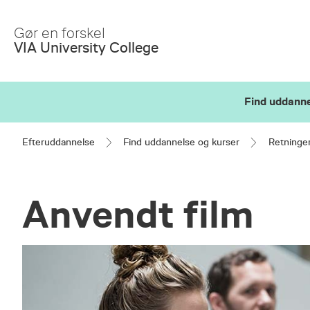
Skip
to
Gør en forskel
Main
VIA University College
Content
Find uddanne
Efteruddannelse
Find uddannelse og kurser
Retninge
Anvendt film