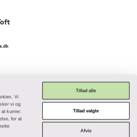
oft
a.dk
Tillad alle
okies. Vi
sker vi og
Tillad valgte
r at kunne:
Privatliv og lovgivning
lse, for at
rette
Cookiepolitik
Afvis