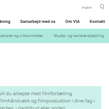
English
kning
Samarbejd med os
Om VIA
Kontakt
sationer og virksomheder
Studie- og karrierevejledning
Vil du arbejde med filmfortælling,
filmhåndværk og filmproduktion i dine fag i
skolen, i dagtilbud eller anden