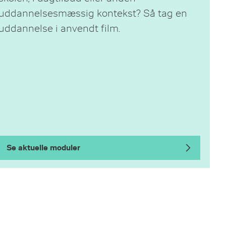
uddannelsesmæssig kontekst? Så tag en
uddannelse i anvendt film.
Se aktuelle moduler