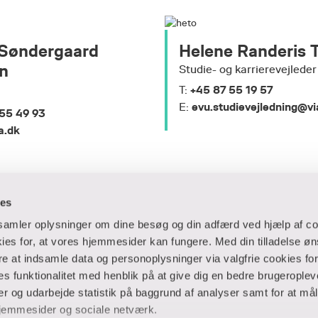
 Søndergaard
Helene Randeris T
n
Studie- og karrierevejleder
+45 87 55 19 57
T:
evu.studievejledning@vi
E:
55 49 93
a.dk
ies
dsamler oplysninger om dine besøg og din adfærd ved hjælp af co
es for, at vores hjemmesider kan fungere. Med din tilladelse øn
ere at indsamle data og personoplysninger via valgfrie cookies fo
 og virksomheder
Ansatte og studerende
 funktionalitet med henblik på at give dig en bedre brugeropleve
 og udarbejde statistik på baggrund af analyser samt for at mål
er
Bibliotek
jemmesider og sociale netværk.