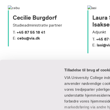
Cecilie Burgdorf
Laura
Isakse
Studieadministrativ partner
+45 87 55 18 41
Adjunkt
T:
cebu@via.dk
E:
+45 87 
T:
lasi@vi
E:
Tilladelse til brug af cook
VIA University College in
anvender nødvendige cooki
vores tredjeparter yderlig
Praktisk
Samarbejde
understøtte hjemmesidernes
forbedre vores hjemmesider
Adresser
IT-supportcent
markedsføring via andre h