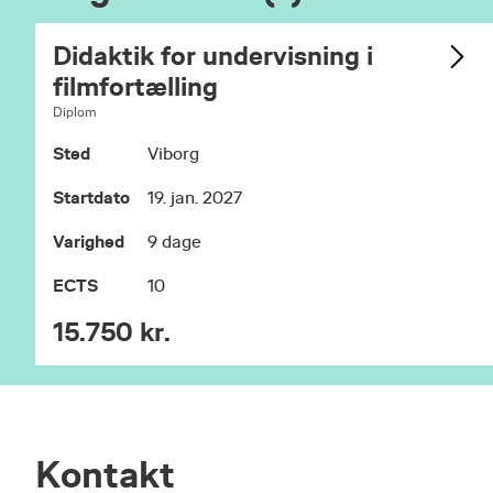
Realkompetencevurdering
Se mere her:
Didaktik for undervisning i
filmfortælling
Diplom
Sted
Viborg
Startdato
19. jan. 2027
Varighed
9 dage
ECTS
10
15.750 kr.
Kontakt