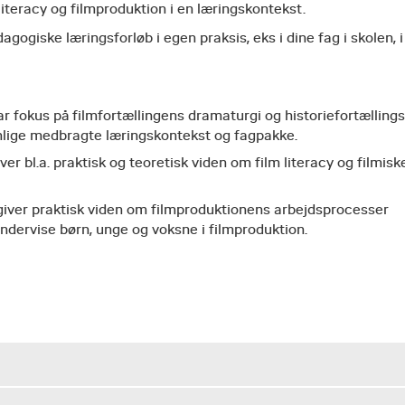
literacy og filmproduktion i en læringskontekst.
gogiske læringsforløb i egen praksis, eks i dine fag i skolen, i
ar fokus på filmfortællingens dramaturgi og historiefortællings
onlige medbragte læringskontekst og fagpakke.
er bl.a. praktisk og teoretisk viden om film literacy og filmisk
 giver praktisk viden om filmproduktionens arbejdsprocesser
ndervise børn, unge og voksne i filmproduktion.