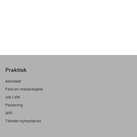
Praktisk
Adresser
Find en medarbejder
Job i VIA
Parkering
Wifi
Tilmeld nyhedsbrev