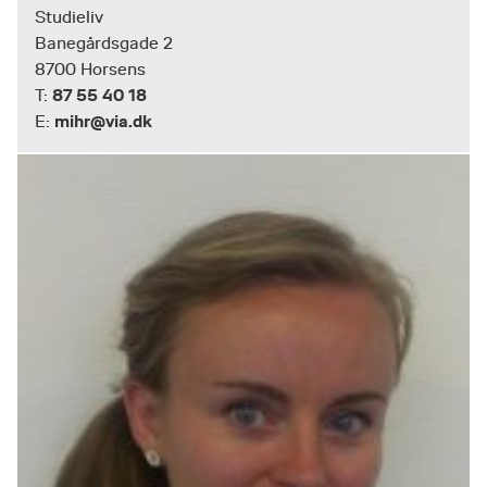
Studieliv
Banegårdsgade 2
8700 Horsens
87 55 40 18
T:
mihr@via.dk
E: