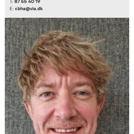
87 55 40 19
T:
cbha@via.dk
E: