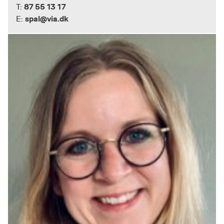
87 55 13 17
T:
spal@via.dk
E: