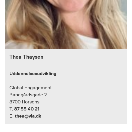
Thea Thaysen
Uddannelsesudvikling
Global Engagement
Banegårdsgade 2
8700 Horsens
87 55 40 21
T:
thea@via.dk
E: