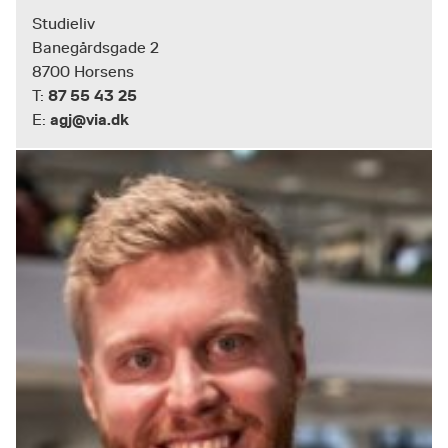
Studieliv
Banegårdsgade 2
8700 Horsens
87 55 43 25
T:
agj@via.dk
E: