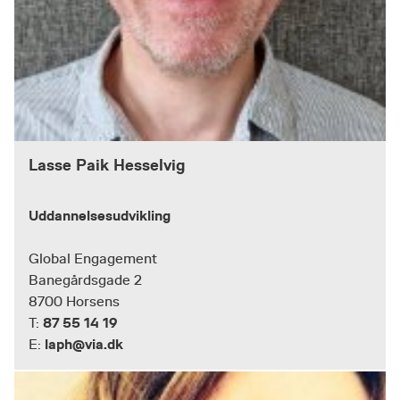
Lasse Paik Hesselvig
Uddannelsesudvikling
Global Engagement
Banegårdsgade 2
8700 Horsens
87 55 14 19
T:
laph@via.dk
E: