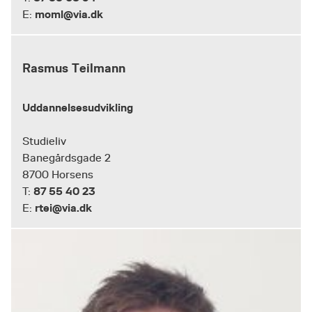
moml@via.dk
E:
Rasmus Teilmann
Uddannelsesudvikling
Studieliv
Banegårdsgade 2
8700 Horsens
87 55 40 23
T:
rtei@via.dk
E: