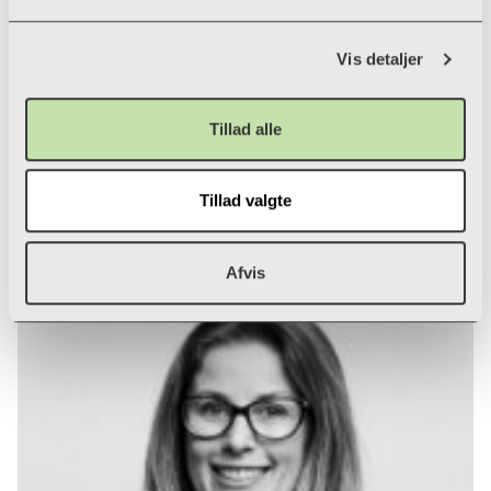
Maria Kiilerich Andersen
Vis detaljer
Uddannelsesudvikling
Studieliv
Tillad alle
Banegårdsgade 2
8700 Horsens
87 55 20 97
T:
Tillad valgte
mkan@via.dk
E:
Afvis