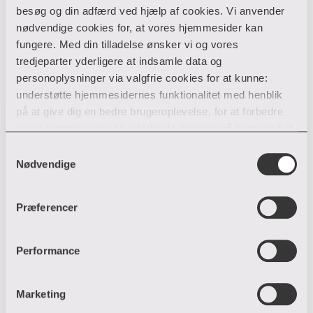
besøg og din adfærd ved hjælp af cookies. Vi anvender
nødvendige cookies for, at vores hjemmesider kan
fungere. Med din tilladelse ønsker vi og vores
tredjeparter yderligere at indsamle data og
personoplysninger via valgfrie cookies for at kunne:
understøtte hjemmesidernes funktionalitet med henblik
på at give dig en bedre brugeroplevelse, for at forbedre
vores hjemmesider og udarbejde statistik på baggrund af
analyser samt for at målrette markedsføring via andre
Samtykkevalg
hjemmesider og sociale netværk.
Nødvendige
Du kan til enhver tid til- og fravælge cookies eller trække
Præferencer
din tilladelse tilbage ved trykke på ”Cookie banner”
nederst til venstre på hjemmesiden. Hvis du har givet
tilladelse til indsamlingen af data og placering af valgfrie
Performance
cookies, behandler VIA efterfølgende dine
personoplysninger i overensstemmelse med vores
Marketing
privatlivspolitik
. Hvis du vil vide mere om vores brug af
forskellige cookies, klik "Vis Detaljer" nedenfor.