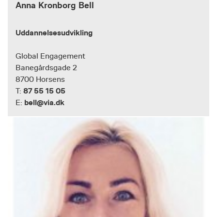
Anna Kronborg Bell
Uddannelsesudvikling
Global Engagement
Banegårdsgade 2
8700 Horsens
87 55 15 05
T:
bell@via.dk
E: