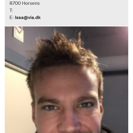
8700 Horsens
T:
lsaa@via.dk
E: