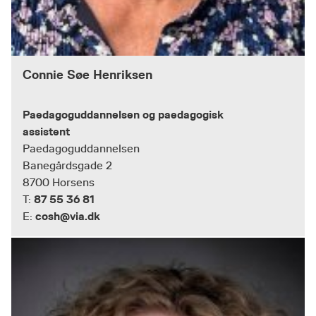
Connie Søe Henriksen
Paedagoguddannelsen og paedagogisk
assistent
Paedagoguddannelsen
Banegårdsgade 2
8700 Horsens
87 55 36 81
T:
cosh@via.dk
E: