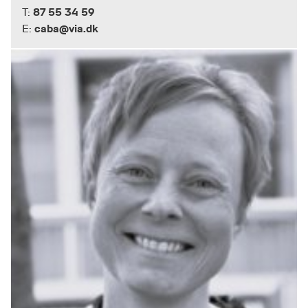
87 55 34 59
T:
caba@via.dk
E: