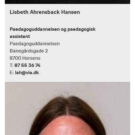
Lisbeth Ahrensback Hansen
Paedagoguddannelsen og paedagogisk
assistent
Paedagoguddannelsen
Banegårdsgade 2
8700 Horsens
87 55 36 74
T:
lah@via.dk
E: