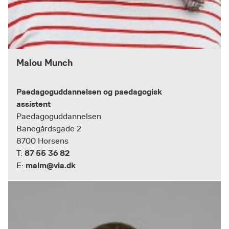
Malou Munch
Paedagoguddannelsen og paedagogisk
assistent
Paedagoguddannelsen
Banegårdsgade 2
8700 Horsens
87 55 36 82
T:
malm@via.dk
E: