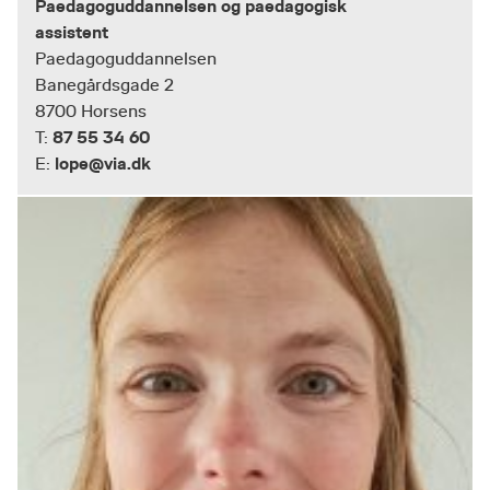
Paedagoguddannelsen og paedagogisk
assistent
Paedagoguddannelsen
Banegårdsgade 2
8700 Horsens
87 55 34 60
T:
lope@via.dk
E: