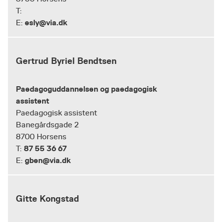
T:
esly@via.dk
E:
Gertrud Byriel Bendtsen
Paedagoguddannelsen og paedagogisk
assistent
Paedagogisk assistent
Banegårdsgade 2
8700 Horsens
87 55 36 67
T:
gben@via.dk
E:
Gitte Kongstad