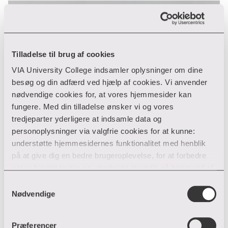
Tilladelse til brug af cookies
VIA University College indsamler oplysninger om dine
besøg og din adfærd ved hjælp af cookies. Vi anvender
nødvendige cookies for, at vores hjemmesider kan
fungere. Med din tilladelse ønsker vi og vores
tredjeparter yderligere at indsamle data og
personoplysninger via valgfrie cookies for at kunne:
understøtte hjemmesidernes funktionalitet med henblik
på at give dig en bedre brugeroplevelse, for at forbedre
vores hjemmesider og udarbejde statistik på baggrund af
analyser samt for at målrette markedsføring via andre
Samtykkevalg
hjemmesider og sociale netværk.
Nødvendige
Du kan til enhver tid til- og fravælge cookies eller trække
Præferencer