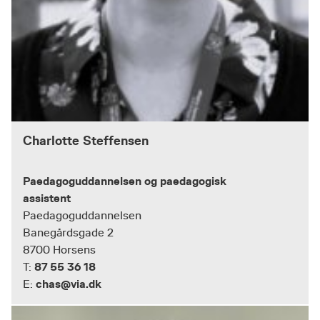
Charlotte Steffensen
Paedagoguddannelsen og paedagogisk
assistent
Paedagoguddannelsen
Banegårdsgade 2
8700 Horsens
87 55 36 18
T:
chas@via.dk
E: