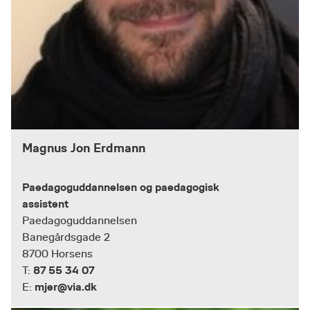
Magnus Jon Erdmann
Paedagoguddannelsen og paedagogisk
assistent
Paedagoguddannelsen
Banegårdsgade 2
8700 Horsens
87 55 34 07
T:
mjer@via.dk
E: