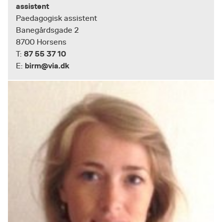
assistent
Paedagogisk assistent
Banegårdsgade 2
8700 Horsens
87 55 37 10
T:
birm@via.dk
E: