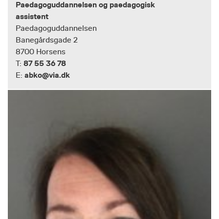
Paedagoguddannelsen og paedagogisk
assistent
Paedagoguddannelsen
Banegårdsgade 2
8700 Horsens
87 55 36 78
T:
abko@via.dk
E: