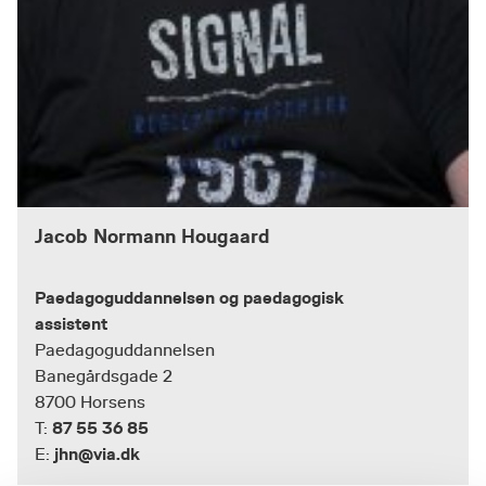
Jacob Normann Hougaard
Paedagoguddannelsen og paedagogisk
assistent
Paedagoguddannelsen
Banegårdsgade 2
8700 Horsens
87 55 36 85
T:
jhn@via.dk
E: