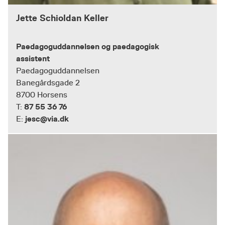
Jette Schioldan Keller
Paedagoguddannelsen og paedagogisk
assistent
Paedagoguddannelsen
Banegårdsgade 2
8700 Horsens
87 55 36 76
T:
jesc@via.dk
E: