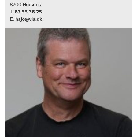
8700 Horsens
87 55 38 25
T:
hajo@via.dk
E: