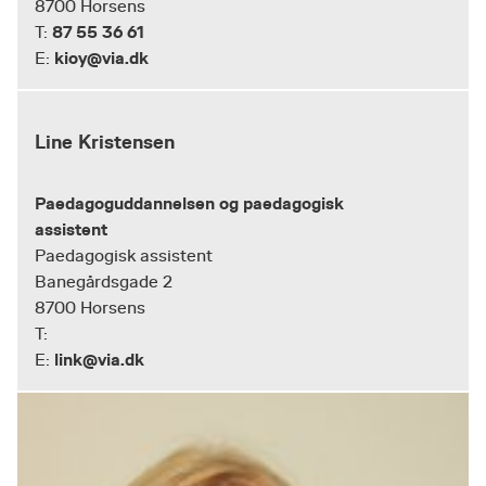
8700 Horsens
87 55 36 61
T:
kioy@via.dk
E:
Line Kristensen
Paedagoguddannelsen og paedagogisk
assistent
Paedagogisk assistent
Banegårdsgade 2
8700 Horsens
T:
link@via.dk
E: