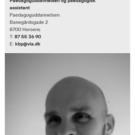
Paedagoguddannelsen og paedagogisk
assistent
Paedagoguddannelsen
Banegårdsgade 2
8700 Horsens
87 55 36 90
T:
kbp@via.dk
E: