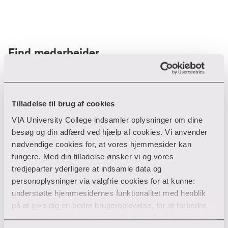
Find medarbejder
Filter
Tilladelse til brug af cookies
VIA University College indsamler oplysninger om dine
Ryd filtre
besøg og din adfærd ved hjælp af cookies. Vi anvender
nødvendige cookies for, at vores hjemmesider kan
fungere. Med din tilladelse ønsker vi og vores
tredjeparter yderligere at indsamle data og
personoplysninger via valgfrie cookies for at kunne:
Din søgning gav desværre ikke noget resultat
understøtte hjemmesidernes funktionalitet med henblik
på at give dig en bedre brugeroplevelse, for at forbedre
Giv ikke op endnu!
vores hjemmesider og udarbejde statistik på baggrund af
Tjek for eventuelle tastefejl eller prøv med et andet