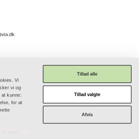
@via.dk
Tillad alle
okies. Vi
sker vi og
Tillad valgte
r at kunne:
Privatliv og lovgivning
lse, for at
rette
Afvis
Cookiepolitik
Data og privatliv
Handelsbetingelser
på ”Cookie
Tilgængelighedserklæring