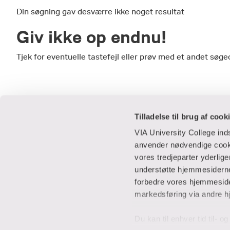
Din søgning gav desværre ikke noget resultat
Giv ikke op endnu!
Tjek for eventuelle tastefejl eller prøv med et andet sø
Tilladelse til brug af cook
VIA University College in
anvender nødvendige cooki
vores tredjeparter yderlig
Praktisk
Samarbejde
understøtte hjemmesidernes
forbedre vores hjemmesider
Adresser
IT-supportcent
markedsføring via andre h
Find en medarbejder
Lej lokaler
Job i VIA
Studentervæks
Du kan til enhver tid til- 
Parkering
Til leverandører