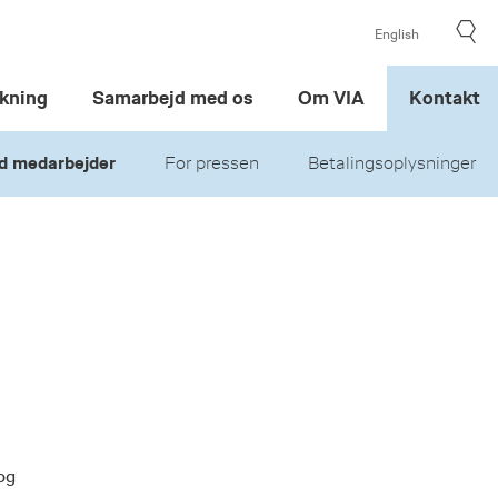
English
kning
Samarbejd med os
Om VIA
Kontakt
d medarbejder
For pressen
Betalingsoplysninger
og