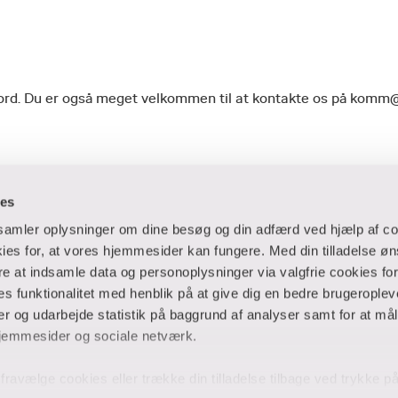
geord. Du er også meget velkommen til at kontakte os på komm
ies
dsamler oplysninger om dine besøg og din adfærd ved hjælp af co
es for, at vores hjemmesider kan fungere. Med din tilladelse øn
ere at indsamle data og personoplysninger via valgfrie cookies fo
 og virksomheder
Ansatte og studerende
 funktionalitet med henblik på at give dig en bedre brugeropleve
 og udarbejde statistik på baggrund af analyser samt for at mål
er
Bibliotek
jemmesider og sociale netværk.
Blanketter
thuse
For censorer
og fravælge cookies eller trække din tilladelse tilbage ved trykke 
Medarbejderportalen