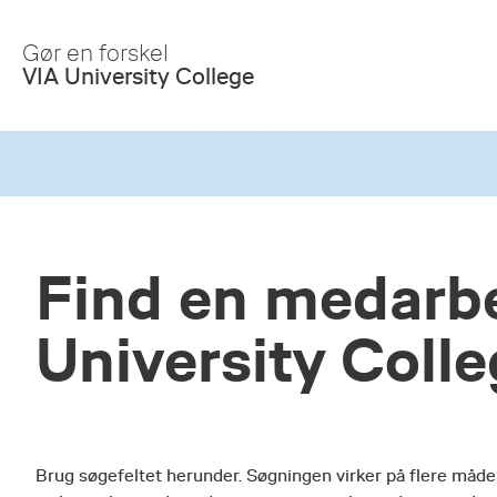
Skip
to
Gør en forskel
Main
VIA University College
Content
Find en medarbe
University Coll
Brug søgefeltet herunder. Søgningen virker på flere måde