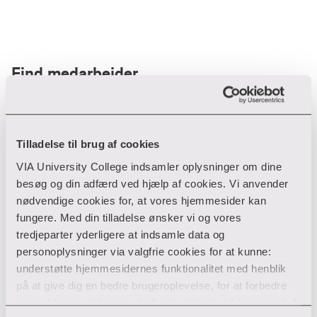
Find medarbejder
Filter
Tilladelse til brug af cookies
VIA University College indsamler oplysninger om dine
Ryd filtre
besøg og din adfærd ved hjælp af cookies. Vi anvender
nødvendige cookies for, at vores hjemmesider kan
fungere. Med din tilladelse ønsker vi og vores
tredjeparter yderligere at indsamle data og
personoplysninger via valgfrie cookies for at kunne:
Din søgning gav desværre ikke noget resultat
understøtte hjemmesidernes funktionalitet med henblik
på at give dig en bedre brugeroplevelse, for at forbedre
Giv ikke op endnu!
vores hjemmesider og udarbejde statistik på baggrund af
Tjek for eventuelle tastefejl eller prøv med et andet