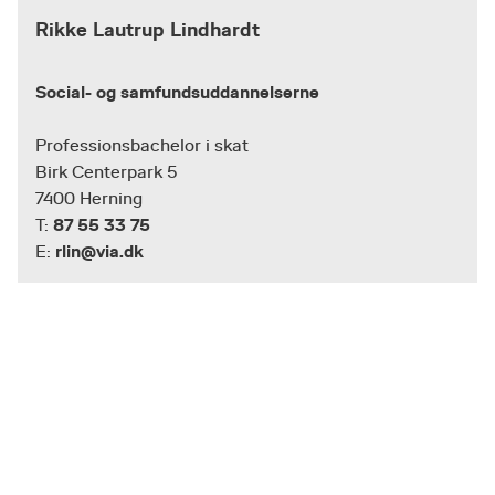
Rikke Lautrup Lindhardt
Social- og samfundsuddannelserne
Professionsbachelor i skat
Birk Centerpark 5
7400 Herning
87 55 33 75
T:
rlin@via.dk
E: