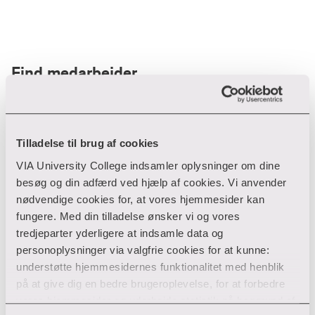
Find medarbejder
Filter
Tilladelse til brug af cookies
VIA University College indsamler oplysninger om dine
Ryd filtre
besøg og din adfærd ved hjælp af cookies. Vi anvender
nødvendige cookies for, at vores hjemmesider kan
fungere. Med din tilladelse ønsker vi og vores
tredjeparter yderligere at indsamle data og
personoplysninger via valgfrie cookies for at kunne:
Din søgning gav desværre ikke noget resultat
understøtte hjemmesidernes funktionalitet med henblik
på at give dig en bedre brugeroplevelse, for at forbedre
Giv ikke op endnu!
vores hjemmesider og udarbejde statistik på baggrund af
Tjek for eventuelle tastefejl eller prøv med et andet