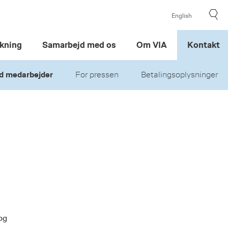
English
kning
Samarbejd med os
Om VIA
Kontakt
d medarbejder
For pressen
Betalingsoplysninger
og