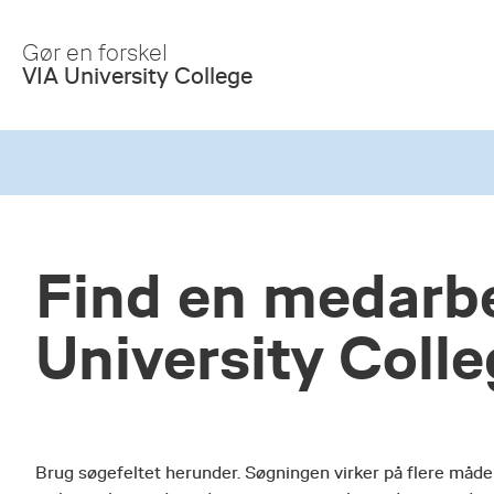
Skip
to
Gør en forskel
Main
VIA University College
Content
Find en medarbe
University Coll
Brug søgefeltet herunder. Søgningen virker på flere måde