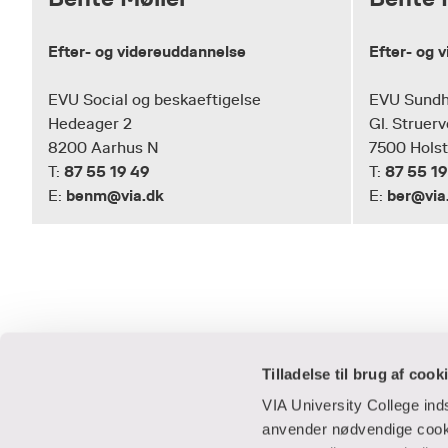
Efter- og videreuddannelse
Efter- og 
EVU Social og beskaeftigelse
EVU Sund
Hedeager 2
Gl. Struerv
8200 Aarhus N
7500 Hols
87 55 19 49
87 55 19
T:
T:
benm@via.dk
ber@via
E:
E:
Tilladelse til brug af cook
VIA University College in
anvender nødvendige cooki