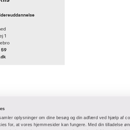
videreuddannelse
hed
ej 1
tebro
 59
.dk
ies
dsamler oplysninger om dine besøg og din adfærd ved hjælp af co
es for, at vores hjemmesider kan fungere. Med din tilladelse øn