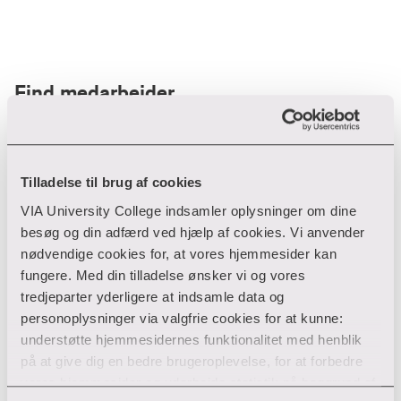
Find medarbejder
Filter
Tilladelse til brug af cookies
VIA University College indsamler oplysninger om dine
Ryd filtre
besøg og din adfærd ved hjælp af cookies. Vi anvender
nødvendige cookies for, at vores hjemmesider kan
fungere. Med din tilladelse ønsker vi og vores
tredjeparter yderligere at indsamle data og
personoplysninger via valgfrie cookies for at kunne:
Din søgning gav desværre ikke noget resultat
understøtte hjemmesidernes funktionalitet med henblik
på at give dig en bedre brugeroplevelse, for at forbedre
Giv ikke op endnu!
vores hjemmesider og udarbejde statistik på baggrund af
Tjek for eventuelle tastefejl eller prøv med et andet