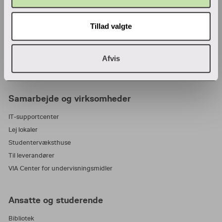
Adresser
Find en medarbejder
Tillad valgte
Job i VIA
Parkering
Wifi
Afvis
Tilmeld nyhedsbrev
Samarbejde og virksomheder
IT-supportcenter
Lej lokaler
Studentervæksthuse
Til leverandører
VIA Center for undervisningsmidler
Ansatte og studerende
Bibliotek