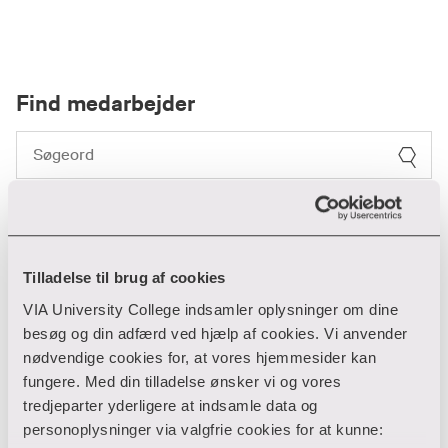
Find medarbejder
Filter
Ryd filtre
Tilladelse til brug af cookies
1 resultater
VIA University College indsamler oplysninger om dine
besøg og din adfærd ved hjælp af cookies. Vi anvender
nødvendige cookies for, at vores hjemmesider kan
Derrick Muller
fungere. Med din tilladelse ønsker vi og vores
tredjeparter yderligere at indsamle data og
personoplysninger via valgfrie cookies for at kunne:
IT og digitalisering