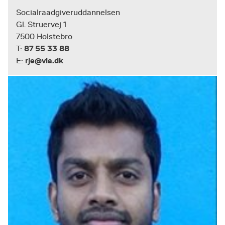
Socialraadgiveruddannelsen
Gl. Struervej 1
7500 Holstebro
87 55 33 88
T:
rje@via.dk
E: