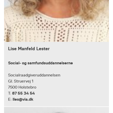
Lise Manfeld Lester
Social- og samfundsuddannelserne
Socialraadgiveruddannelsen
Gl. Struervej 1
7500 Holstebro
87 55 34 54
T:
lles@via.dk
E: