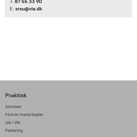
87 55 33 90
T:
srsu@via.dk
E:
Praktisk
Adresser
Find en medarbejder
Job i VIA
Parkering