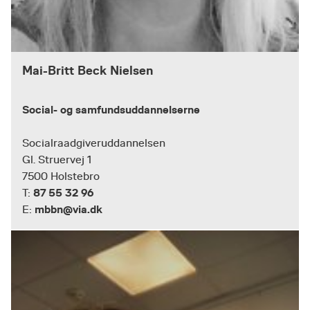
Mai-Britt Beck Nielsen
Social- og samfundsuddannelserne
Socialraadgiveruddannelsen
Gl. Struervej 1
7500 Holstebro
87 55 32 96
T:
mbbn@via.dk
E: