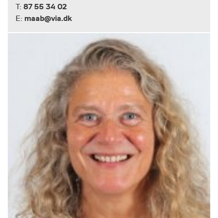
87 55 34 02
T:
maab@via.dk
E: