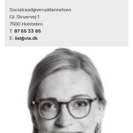
Socialraadgiveruddannelsen
Gl. Struervej 1
7500 Holstebro
87 55 33 85
T:
lisl@via.dk
E: