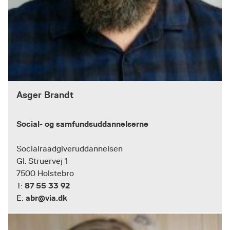
Asger Brandt
Social- og samfundsuddannelserne
Socialraadgiveruddannelsen
Gl. Struervej 1
7500 Holstebro
87 55 33 92
T:
abr@via.dk
E: