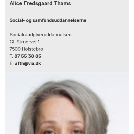
Alice Fredsgaard Thams
Social- og samfundsuddannelserne
Socialraadgiveruddannelsen
Gl. Struervej 1
7500 Holstebro
87 55 38 85
T:
afth@via.dk
E: