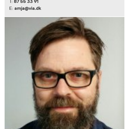
87 55 33 91
T:
amja@via.dk
E: