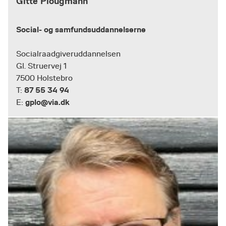
Gitte Plougmann
Social- og samfundsuddannelserne
Socialraadgiveruddannelsen
Gl. Struervej 1
7500 Holstebro
87 55 34 94
T:
gplo@via.dk
E: