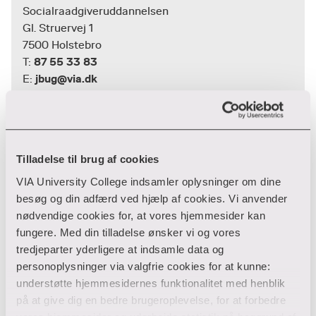
Socialraadgiveruddannelsen
Gl. Struervej 1
7500 Holstebro
87 55 33 83
T:
jbug@via.dk
E:
Kirstine Bech Jensen
Tilladelse til brug af cookies
Social- og samfundsuddannelserne
VIA University College indsamler oplysninger om dine
besøg og din adfærd ved hjælp af cookies. Vi anvender
Socialraadgiveruddannelsen
nødvendige cookies for, at vores hjemmesider kan
Gl. Struervej 1
fungere. Med din tilladelse ønsker vi og vores
7500 Holstebro
tredjeparter yderligere at indsamle data og
87 55 33 82
T:
personoplysninger via valgfrie cookies for at kunne:
kirj@via.dk
E:
understøtte hjemmesidernes funktionalitet med henblik
på at give dig en bedre brugeroplevelse, for at forbedre