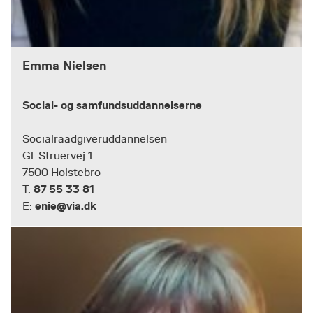
Emma Nielsen
Social- og samfundsuddannelserne
Socialraadgiveruddannelsen
Gl. Struervej 1
7500 Holstebro
87 55 33 81
T:
enie@via.dk
E: