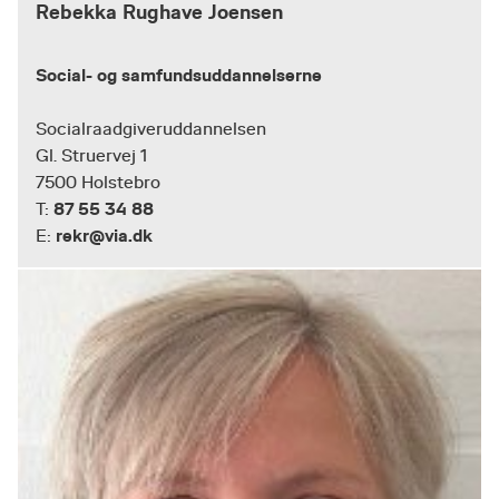
Rebekka Rughave Joensen
Social- og samfundsuddannelserne
Socialraadgiveruddannelsen
Gl. Struervej 1
7500 Holstebro
87 55 34 88
T:
rekr@via.dk
E: