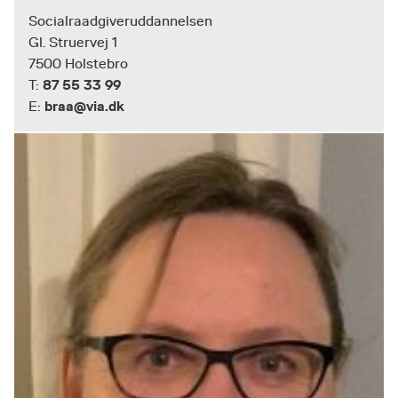
Socialraadgiveruddannelsen
Gl. Struervej 1
7500 Holstebro
87 55 33 99
T:
braa@via.dk
E: