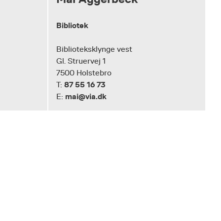
Bibliotek
Biblioteksklynge vest
Gl. Struervej 1
7500 Holstebro
87 55 16 73
T:
mai@via.dk
E: