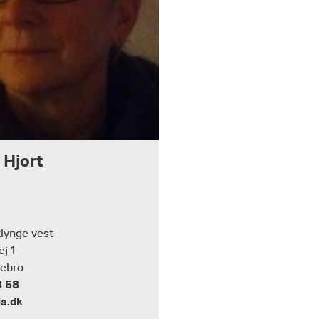
 Hjort
klynge vest
ej 1
tebro
8 58
a.dk