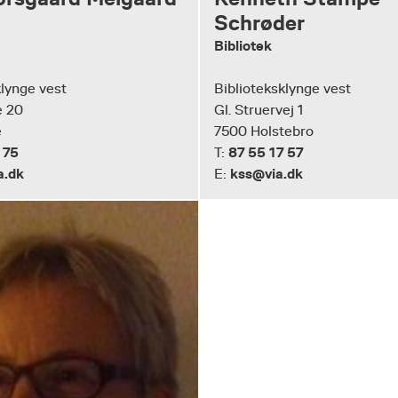
Schrøder
Bibliotek
klynge vest
Biblioteksklynge vest
e 20
Gl. Struervej 1
e
7500 Holstebro
 75
87 55 17 57
T:
a.dk
kss@via.dk
E: