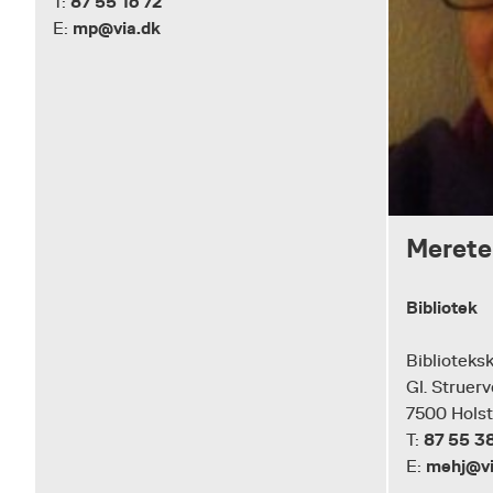
87 55 16 72
T:
mp@via.dk
E:
Merete
Bibliotek
Biblioteks
Gl. Struerv
7500 Hols
87 55 3
T:
mehj@vi
E: