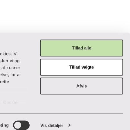
Tillad alle
okies. Vi
sker vi og
Tillad valgte
r at kunne:
Privatliv og lovgivning
lse, for at
rette
Afvis
Cookiepolitik
Data og privatliv
Handelsbetingelser
på ”Cookie
Tilgængelighedserklæring
 data og
Whistleblowerordning
nsstemmelse
ik "Vis
ting
Vis detaljer