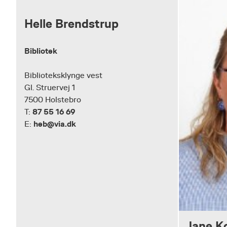
Helle Brendstrup
Bibliotek
Biblioteksklynge vest
Gl. Struervej 1
7500 Holstebro
87 55 16 69
T:
heb@via.dk
E:
Jane K