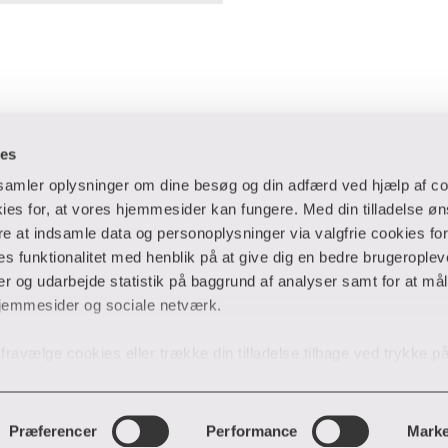
ies
dsamler oplysninger om dine besøg og din adfærd ved hjælp af co
es for, at vores hjemmesider kan fungere. Med din tilladelse øn
ere at indsamle data og personoplysninger via valgfrie cookies fo
 og virksomheder
Ansatte og studerende
 funktionalitet med henblik på at give dig en bedre brugeropleve
 og udarbejde statistik på baggrund af analyser samt for at mål
er
Bibliotek
jemmesider og sociale netværk.
Blanketter
thuse
For censorer
og fravælge cookies eller trække din tilladelse tilbage ved trykke 
Medarbejderportalen
 på hjemmesiden. Hvis du har givet tilladelse til indsamlingen af
undervisningsmidler
MitVIA
ies, behandler VIA efterfølgende dine personoplysninger i overe
ik
. Hvis du vil vide mere om vores brug af forskellige cookies, kl
Praktikportalen
Præferencer
Performance
Marke