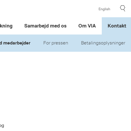
English
kning
Samarbejd med os
Om VIA
Kontakt
d medarbejder
For pressen
Betalingsoplysninger
og