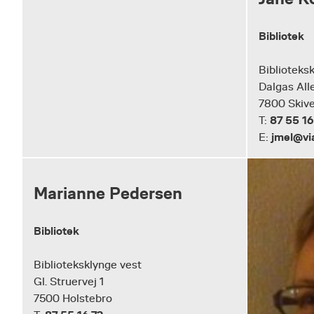
Bibliotek
Biblioteks
Dalgas All
7800 Skiv
87 55 16
T:
jmel@vi
E:
Marianne Pedersen
Bibliotek
Biblioteksklynge vest
Gl. Struervej 1
7500 Holstebro