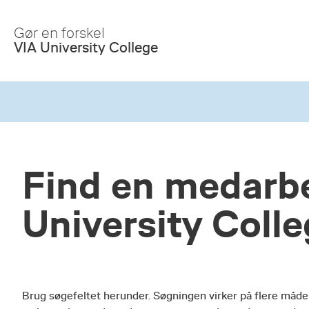
Skip
to
Gør en forskel
Main
VIA University College
Content
Find en medarbe
University Coll
Brug søgefeltet herunder. Søgningen virker på flere måde