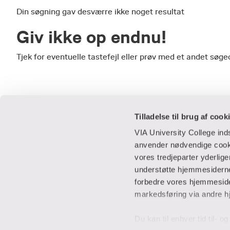
Din søgning gav desværre ikke noget resultat
Giv ikke op endnu!
Tjek for eventuelle tastefejl eller prøv med et andet sø
Tilladelse til brug af cook
VIA University College in
anvender nødvendige cooki
vores tredjeparter yderlig
Praktisk
Samarbejde
understøtte hjemmesidernes
forbedre vores hjemmesider
Adresser
IT-supportcent
markedsføring via andre h
Find en medarbejder
Lej lokaler
Job i VIA
Studentervæks
Du kan til enhver tid til- 
Parkering
Til leverandører