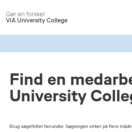
Skip
to
Gør en forskel
Main
VIA University College
Content
Find en medarbe
University Coll
Brug søgefeltet herunder. Søgningen virker på flere måde