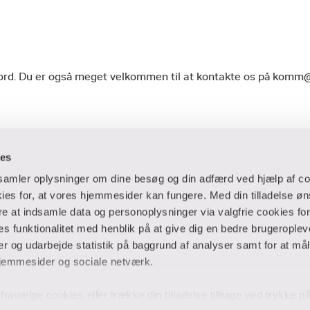
geord. Du er også meget velkommen til at kontakte os på komm
ies
dsamler oplysninger om dine besøg og din adfærd ved hjælp af co
es for, at vores hjemmesider kan fungere. Med din tilladelse øn
ere at indsamle data og personoplysninger via valgfrie cookies fo
 og virksomheder
Ansatte og studerende
 funktionalitet med henblik på at give dig en bedre brugeropleve
 og udarbejde statistik på baggrund af analyser samt for at mål
er
Bibliotek
jemmesider og sociale netværk.
Blanketter
thuse
For censorer
og fravælge cookies eller trække din tilladelse tilbage ved trykke 
Medarbejderportalen