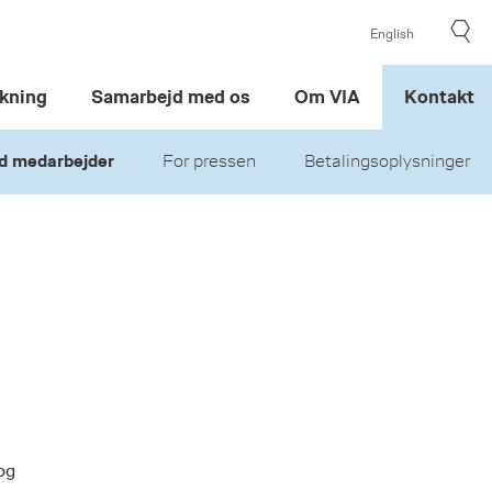
English
kning
Samarbejd med os
Om VIA
Kontakt
d medarbejder
For pressen
Betalingsoplysninger
og