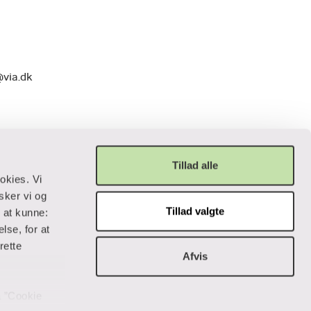
@via.dk
Tillad alle
okies. Vi
sker vi og
Tillad valgte
r at kunne:
Privatliv og lovgivning
lse, for at
rette
Afvis
Cookiepolitik
Data og privatliv
Handelsbetingelser
på ”Cookie
Tilgængelighedserklæring