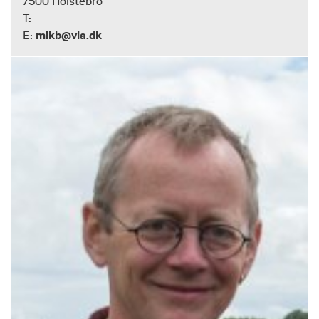
7500 Holstebro
T:
mikb@via.dk
E: