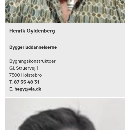
Henrik Gyldenberg
Byggeriuddannelserne
Bygningskonstruktoer
Gl. Struervej 1
7500 Holstebro
87 55 48 31
T:
hegy@via.dk
E: