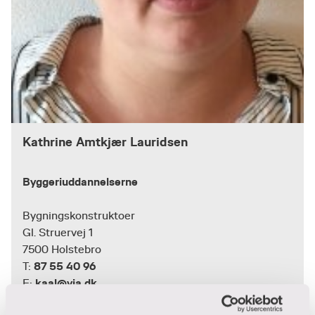
Kathrine Amtkjær Lauridsen
Byggeriuddannelserne
Bygningskonstruktoer
Gl. Struervej 1
7500 Holstebro
87 55 40 96
T:
kaal@via.dk
E: