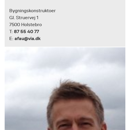
Bygningskonstruktoer
Gl. Struervej 1
7500 Holstebro
87 55 40 77
T:
afau@via.dk
E: