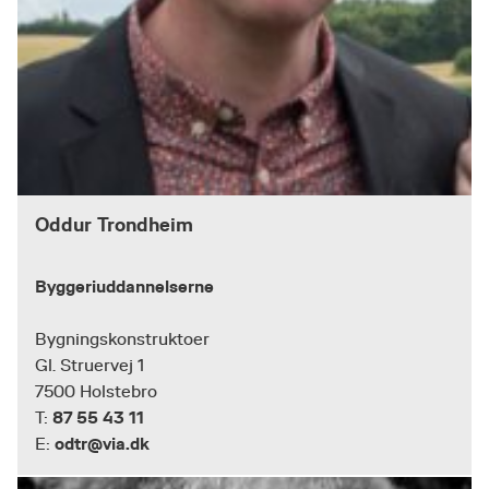
Oddur Trondheim
Byggeriuddannelserne
Bygningskonstruktoer
Gl. Struervej 1
7500 Holstebro
87 55 43 11
T:
odtr@via.dk
E: