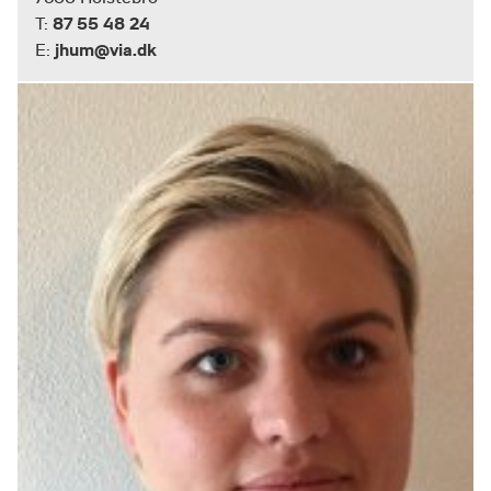
87 55 48 24
T:
jhum@via.dk
E: