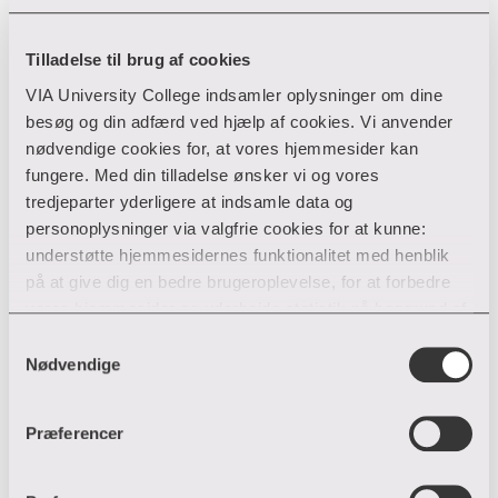
Lotte Møller Larsen
Tilladelse til brug af cookies
VIA University College indsamler oplysninger om dine
Byggeriuddannelserne
besøg og din adfærd ved hjælp af cookies. Vi anvender
nødvendige cookies for, at vores hjemmesider kan
fungere. Med din tilladelse ønsker vi og vores
Gl. Struervej 1
tredjeparter yderligere at indsamle data og
7500 Holstebro
personoplysninger via valgfrie cookies for at kunne:
87 55 41 05
T:
understøtte hjemmesidernes funktionalitet med henblik
loml@via.dk
E:
på at give dig en bedre brugeroplevelse, for at forbedre
vores hjemmesider og udarbejde statistik på baggrund af
analyser samt for at målrette markedsføring via andre
Samtykkevalg
hjemmesider og sociale netværk.
Nødvendige
Du kan til enhver tid til- og fravælge cookies eller trække
Præferencer
din tilladelse tilbage ved trykke på ”Cookie banner”
nederst til venstre på hjemmesiden. Hvis du har givet
tilladelse til indsamlingen af data og placering af valgfrie