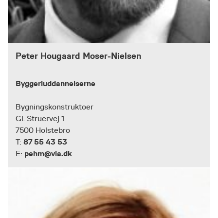
Peter Hougaard Moser-Nielsen
Byggeriuddannelserne
Bygningskonstruktoer
Gl. Struervej 1
7500 Holstebro
87 55 43 53
T:
pehm@via.dk
E: