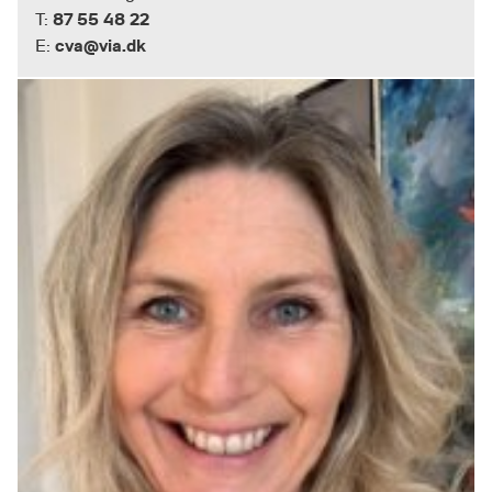
87 55 48 22
T:
cva@via.dk
E: