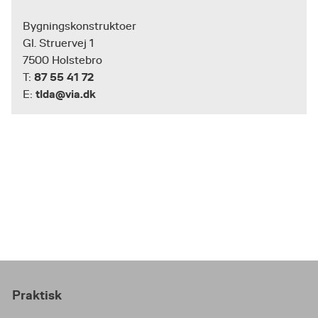
Bygningskonstruktoer
Gl. Struervej 1
7500 Holstebro
87 55 41 72
T:
tlda@via.dk
E:
Praktisk