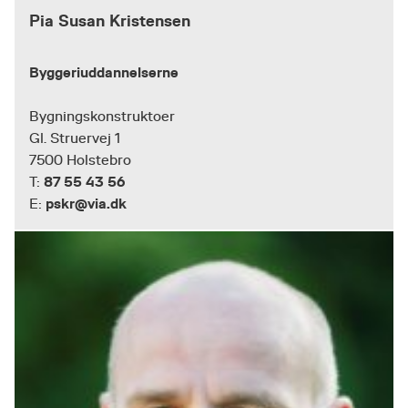
Pia Susan Kristensen
Byggeriuddannelserne
Bygningskonstruktoer
Gl. Struervej 1
7500 Holstebro
87 55 43 56
T:
pskr@via.dk
E: