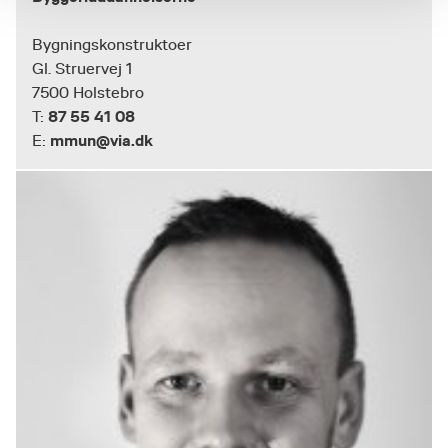
Bygningskonstruktoer
Gl. Struervej 1
7500 Holstebro
87 55 41 08
T:
mmun@via.dk
E: