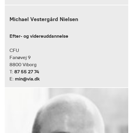
Michael Vestergård Nielsen
Efter- og videreuddannelse
CFU
Fanøvej 9
8800 Viborg
87 55 27 74
T:
min@via.dk
E: