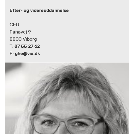
Efter- og videreuddannelse
CFU
Fanøvej 9
8800 Viborg
87 55 27 62
T:
ghe@via.dk
E: