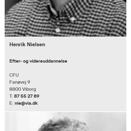
Henrik Nielsen
Efter- og videreuddannelse
CFU
Fanøvej 9
8800 Viborg
87 55 27 89
T:
nie@via.dk
E: