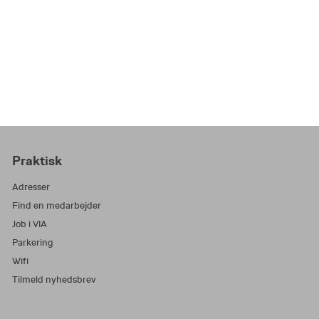
Praktisk
Adresser
Find en medarbejder
Job i VIA
Parkering
Wifi
Tilmeld nyhedsbrev