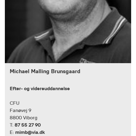
Michael Malling Brunsgaard
Efter- og videreuddannelse
CFU
Fanøvej 9
8800 Viborg
87 55 27 90
T:
mimb@via.dk
E: