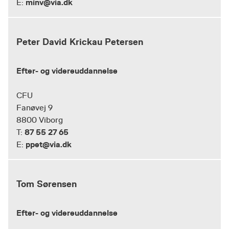
minv@via.dk
E:
Peter David Krickau Petersen
Efter- og videreuddannelse
CFU
Fanøvej 9
8800 Viborg
87 55 27 65
T:
ppet@via.dk
E:
Tom Sørensen
Efter- og videreuddannelse