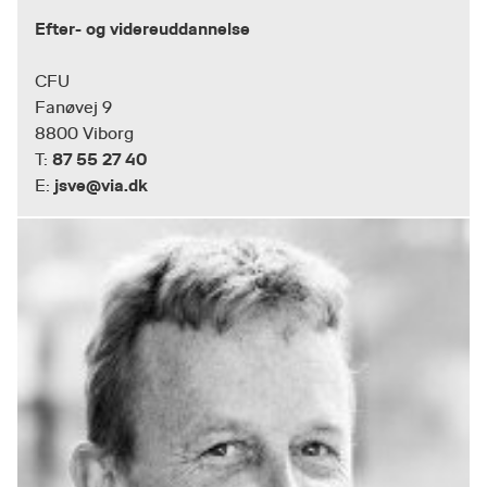
Efter- og videreuddannelse
CFU
Fanøvej 9
8800 Viborg
87 55 27 40
T:
jsve@via.dk
E: