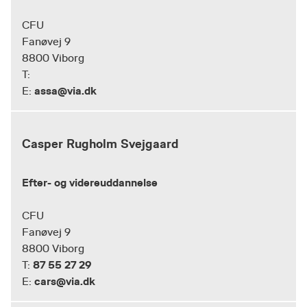
CFU
Fanøvej 9
8800 Viborg
T:
assa@via.dk
E:
Casper Rugholm Svejgaard
Efter- og videreuddannelse
CFU
Fanøvej 9
8800 Viborg
87 55 27 29
T:
cars@via.dk
E: