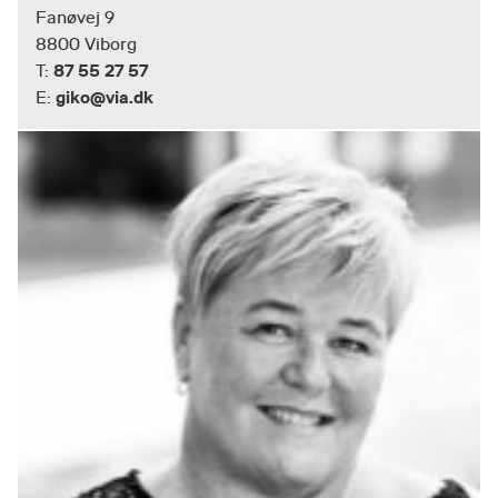
Fanøvej 9
8800 Viborg
87 55 27 57
T:
giko@via.dk
E: