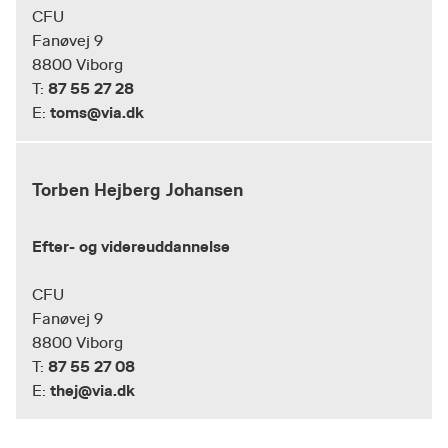
CFU
Fanøvej 9
8800 Viborg
87 55 27 28
T:
toms@via.dk
E:
Torben Hejberg Johansen
Efter- og videreuddannelse
CFU
Fanøvej 9
8800 Viborg
87 55 27 08
T:
thej@via.dk
E: