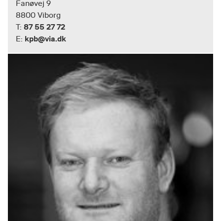
Fanøvej 9
8800 Viborg
87 55 27 72
T:
kpb@via.dk
E: