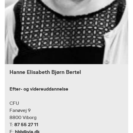
Hanne Elisabeth Bjørn Bertel
Efter- og videreuddannelse
CFU
Fanøvej 9
8800 Viborg
87 55 27 11
T:
hbb@via.dk
E: