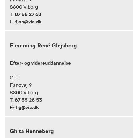
8800 Viborg
87 55 27 68
T:
fjen@via.dk
E:
Flemming René Glejsborg
Efter- og videreuddannelse
CFU
Fanøvej 9
8800 Viborg
87 55 28 53
T:
flg@via.dk
E:
Ghita Henneberg