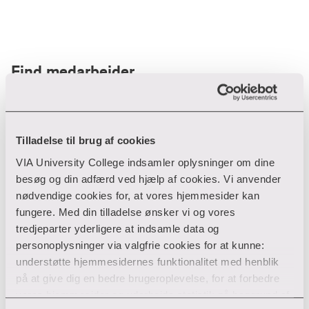
Find medarbejder
Filter
Tilladelse til brug af cookies
VIA University College indsamler oplysninger om dine
Ryd filtre
besøg og din adfærd ved hjælp af cookies. Vi anvender
nødvendige cookies for, at vores hjemmesider kan
fungere. Med din tilladelse ønsker vi og vores
tredjeparter yderligere at indsamle data og
personoplysninger via valgfrie cookies for at kunne:
Din søgning gav desværre ikke noget resultat
understøtte hjemmesidernes funktionalitet med henblik
på at give dig en bedre brugeroplevelse, for at forbedre
Giv ikke op endnu!
vores hjemmesider og udarbejde statistik på baggrund af
Tjek for eventuelle tastefejl eller prøv med et andet