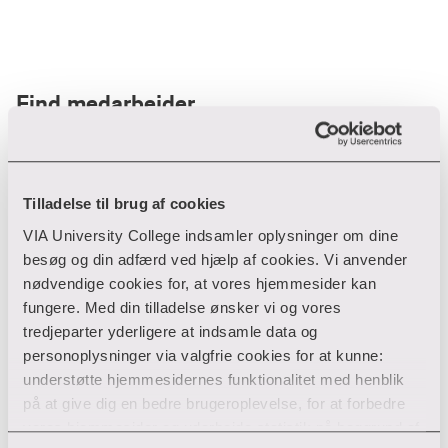
Find medarbejder
Filter
Tilladelse til brug af cookies
VIA University College indsamler oplysninger om dine
Ryd filtre
besøg og din adfærd ved hjælp af cookies. Vi anvender
nødvendige cookies for, at vores hjemmesider kan
fungere. Med din tilladelse ønsker vi og vores
tredjeparter yderligere at indsamle data og
personoplysninger via valgfrie cookies for at kunne:
Din søgning gav desværre ikke noget resultat
understøtte hjemmesidernes funktionalitet med henblik
på at give dig en bedre brugeroplevelse, for at forbedre
Giv ikke op endnu!
vores hjemmesider og udarbejde statistik på baggrund af
Tjek for eventuelle tastefejl eller prøv med et andet