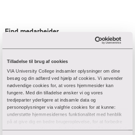
Find medarbejder
Filter
Tilladelse til brug af cookies
VIA University College indsamler oplysninger om dine
Ryd filtre
besøg og din adfærd ved hjælp af cookies. Vi anvender
nødvendige cookies for, at vores hjemmesider kan
fungere. Med din tilladelse ønsker vi og vores
tredjeparter yderligere at indsamle data og
personoplysninger via valgfrie cookies for at kunne:
Din søgning gav desværre ikke noget resultat
understøtte hjemmesidernes funktionalitet med henblik
på at give dig en bedre brugeroplevelse, for at forbedre
Giv ikke op endnu!
vores hjemmesider og udarbejde statistik på baggrund af
Tjek for eventuelle tastefejl eller prøv med et andet