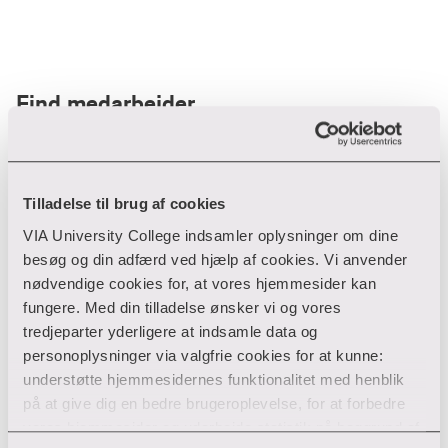
Find medarbejder
Filter
Tilladelse til brug af cookies
VIA University College indsamler oplysninger om dine
Ryd filtre
besøg og din adfærd ved hjælp af cookies. Vi anvender
nødvendige cookies for, at vores hjemmesider kan
fungere. Med din tilladelse ønsker vi og vores
tredjeparter yderligere at indsamle data og
personoplysninger via valgfrie cookies for at kunne:
Din søgning gav desværre ikke noget resultat
understøtte hjemmesidernes funktionalitet med henblik
på at give dig en bedre brugeroplevelse, for at forbedre
Giv ikke op endnu!
vores hjemmesider og udarbejde statistik på baggrund af
Tjek for eventuelle tastefejl eller prøv med et andet