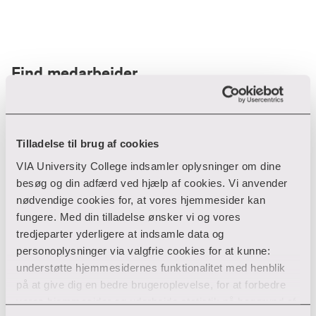
Find medarbejder
Filter
Tilladelse til brug af cookies
VIA University College indsamler oplysninger om dine
Ryd filtre
besøg og din adfærd ved hjælp af cookies. Vi anvender
nødvendige cookies for, at vores hjemmesider kan
fungere. Med din tilladelse ønsker vi og vores
tredjeparter yderligere at indsamle data og
personoplysninger via valgfrie cookies for at kunne:
Din søgning gav desværre ikke noget resultat
understøtte hjemmesidernes funktionalitet med henblik
på at give dig en bedre brugeroplevelse, for at forbedre
Giv ikke op endnu!
vores hjemmesider og udarbejde statistik på baggrund af
Tjek for eventuelle tastefejl eller prøv med et andet