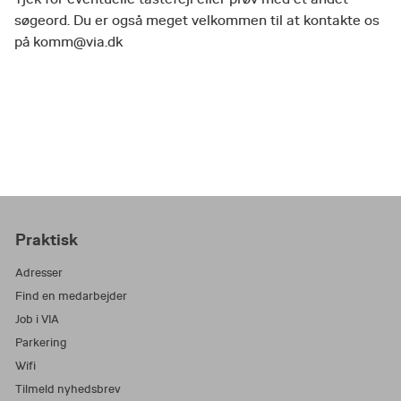
søgeord. Du er også meget velkommen til at kontakte os
på komm@via.dk
Praktisk
Adresser
Find en medarbejder
Job i VIA
Parkering
Wifi
Tilmeld nyhedsbrev