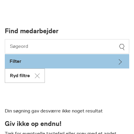
Find medarbejder
Filter
Ryd filtre
Din søgning gav desværre ikke noget resultat
Giv ikke op endnu!
Tjek for eventuelle tastefejl eller prøv med et andet