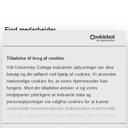
Find medarbejder
Filter
Tilladelse til brug af cookies
VIA University College indsamler oplysninger om dine
Ryd filtre
besøg og din adfærd ved hjælp af cookies. Vi anvender
nødvendige cookies for, at vores hjemmesider kan
fungere. Med din tilladelse ønsker vi og vores
tredjeparter yderligere at indsamle data og
personoplysninger via valgfrie cookies for at kunne:
Din søgning gav desværre ikke noget resultat
understøtte hjemmesidernes funktionalitet med henblik
på at give dig en bedre brugeroplevelse, for at forbedre
Giv ikke op endnu!
vores hjemmesider og udarbejde statistik på baggrund af
Tjek for eventuelle tastefejl eller prøv med et andet