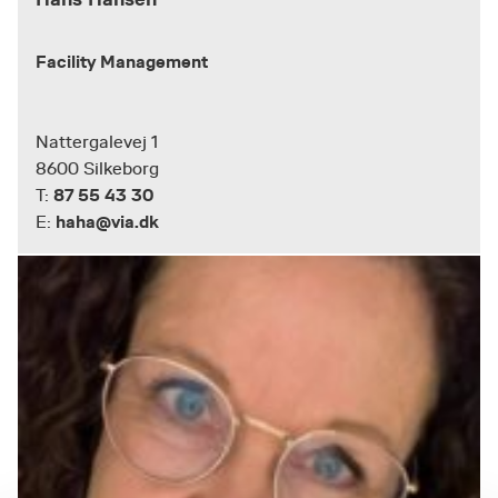
Facility Management
Nattergalevej 1
8600 Silkeborg
87 55 43 30
T:
haha@via.dk
E: