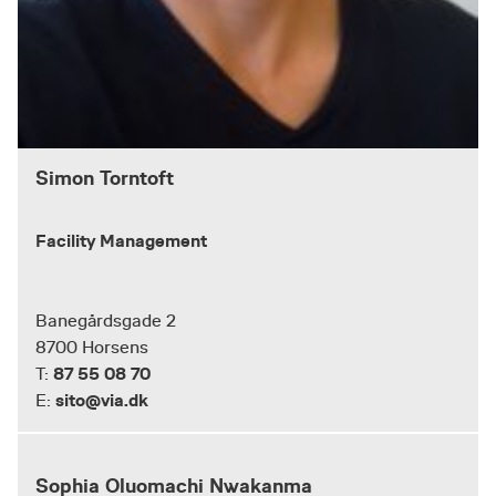
Simon Torntoft
Facility Management
Banegårdsgade 2
8700 Horsens
87 55 08 70
T:
sito@via.dk
E:
Sophia Oluomachi Nwakanma