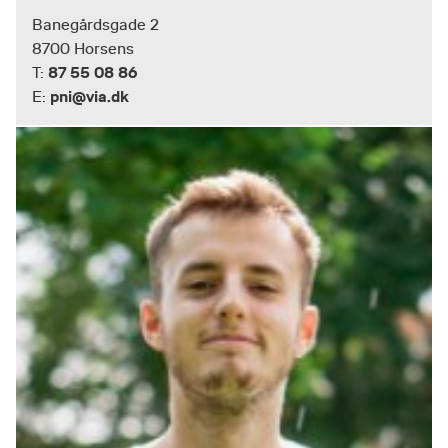
Banegårdsgade 2
8700 Horsens
87 55 08 86
T:
pni@via.dk
E: