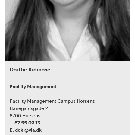
Dorthe Kidmose
Facility Management
Facility Management Campus Horsens
Banegårdsgade 2
8700 Horsens
87 55 09 13
T:
doki@via.dk
E: