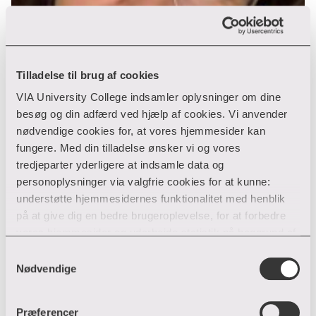
Tilladelse til brug af cookies
VIA University College indsamler oplysninger om dine
besøg og din adfærd ved hjælp af cookies. Vi anvender
nødvendige cookies for, at vores hjemmesider kan
fungere. Med din tilladelse ønsker vi og vores
tredjeparter yderligere at indsamle data og
personoplysninger via valgfrie cookies for at kunne:
understøtte hjemmesidernes funktionalitet med henblik
på at give dig en bedre brugeroplevelse, for at forbedre
vores hjemmesider og udarbejde statistik på baggrund af
Helle Nielsen
analyser samt for at målrette markedsføring via andre
Samtykkevalg
hjemmesider og sociale netværk.
Nødvendige
Facility Management
Du kan til enhver tid til- og fravælge cookies eller trække
Præferencer