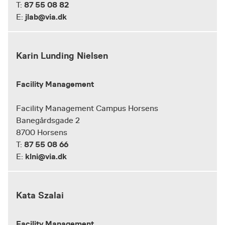
87 55 08 82
T:
jlab@via.dk
E:
Karin Lunding Nielsen
Facility Management
Facility Management Campus Horsens
Banegårdsgade 2
8700 Horsens
87 55 08 66
T:
klni@via.dk
E:
Kata Szalai
Facility Management