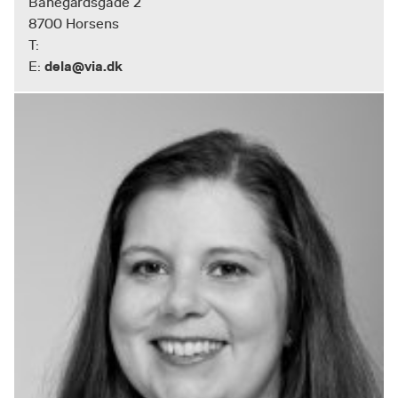
Banegårdsgade 2
8700 Horsens
T:
dela@via.dk
E: