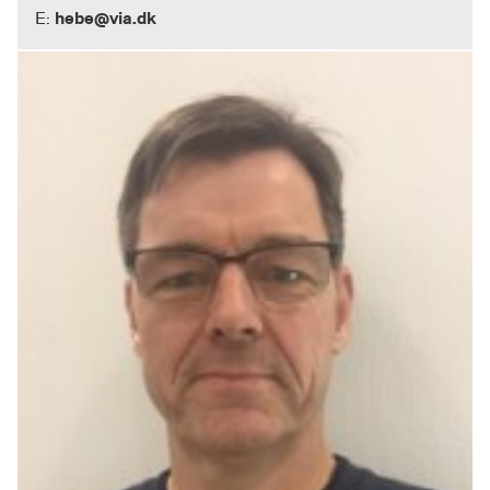
hebe@via.dk
E: