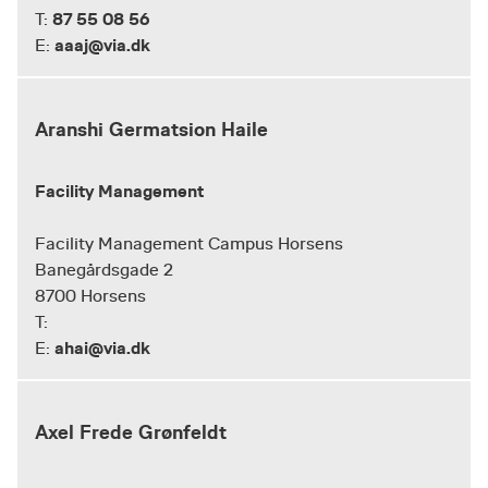
87 55 08 56
T:
aaaj@via.dk
E:
Aranshi Germatsion Haile
Facility Management
Facility Management Campus Horsens
Banegårdsgade 2
8700 Horsens
T:
ahai@via.dk
E:
Axel Frede Grønfeldt