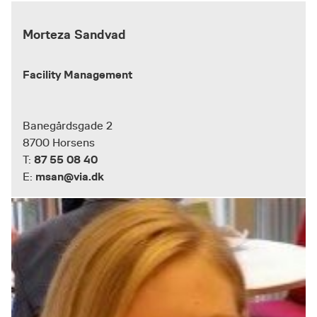
Morteza Sandvad
Facility Management
Banegårdsgade 2
8700 Horsens
87 55 08 40
T:
msan@via.dk
E: