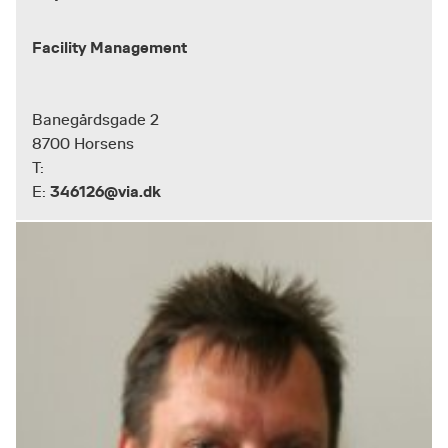
Facility Management
Banegårdsgade 2
8700 Horsens
T:
346126@via.dk
E: