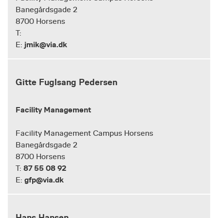
Banegårdsgade 2
8700 Horsens
T:
jmik@via.dk
E:
Gitte Fuglsang Pedersen
Facility Management
Facility Management Campus Horsens
Banegårdsgade 2
8700 Horsens
87 55 08 92
T:
gfp@via.dk
E:
Hans Hansen