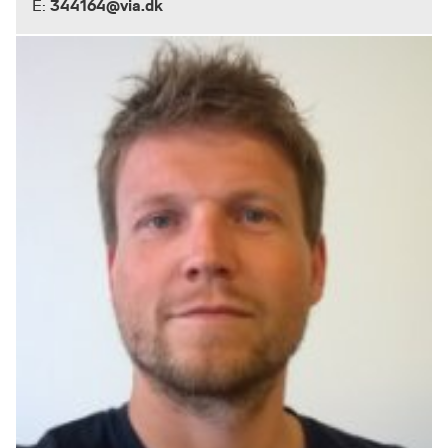
344164@via.dk
E: