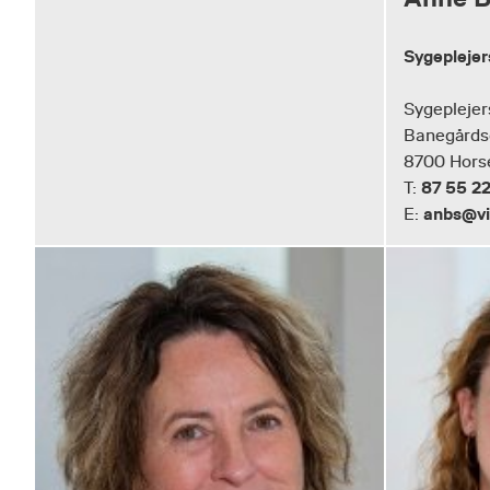
Sygepleje
Sygeplejer
Banegårds
8700 Hors
87 55 22
T:
anbs@vi
E: