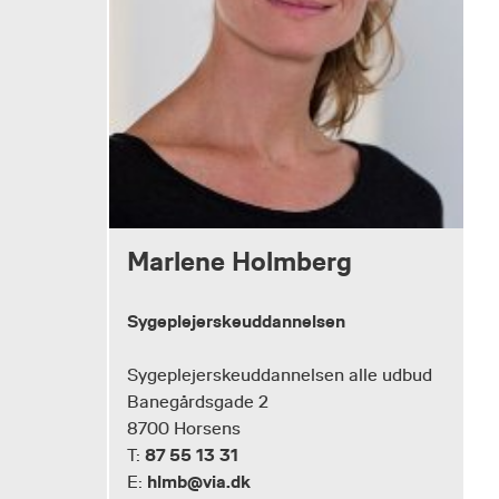
Marlene Holmberg
Sygeplejerskeuddannelsen
Sygeplejerskeuddannelsen alle udbud
Banegårdsgade 2
8700 Horsens
87 55 13 31
T:
hlmb@via.dk
E: