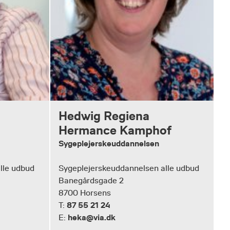
Hedwig Regiena
Hermance Kamphof
Sygeplejerskeuddannelsen
lle udbud
Sygeplejerskeuddannelsen alle udbud
Banegårdsgade 2
8700 Horsens
87 55 21 24
T:
heka@via.dk
E: