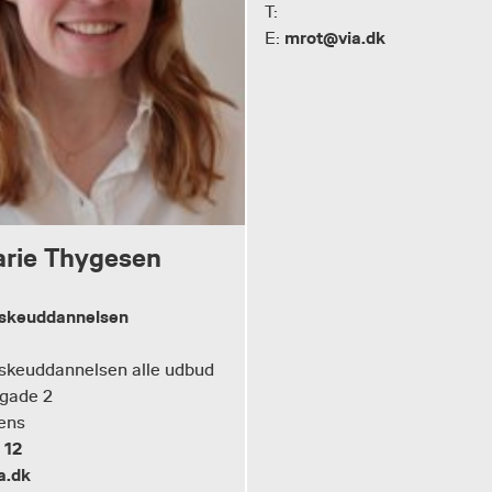
T:
mrot@via.dk
E:
arie Thygesen
rskeuddannelsen
skeuddannelsen alle udbud
gade 2
ens
 12
a.dk