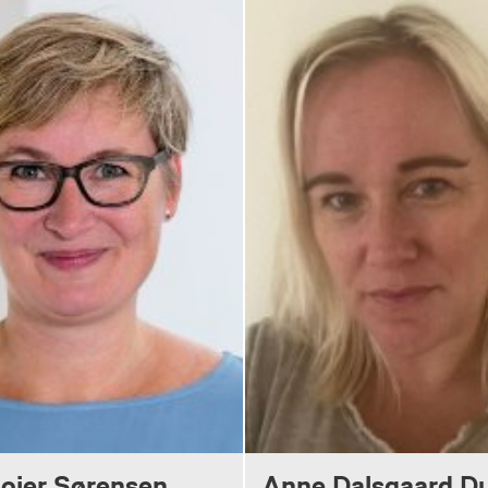
oier Sørensen
Anne Dalsgaard D