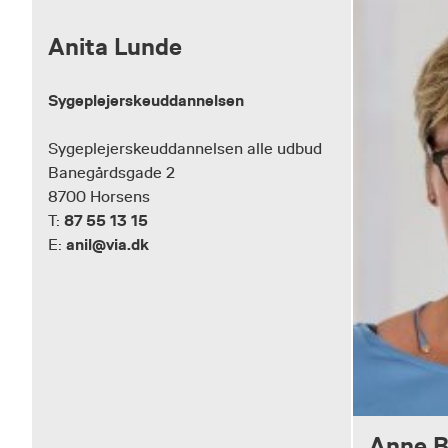
Anita Lunde
Sygeplejerskeuddannelsen
Sygeplejerskeuddannelsen alle udbud
Banegårdsgade 2
8700 Horsens
87 55 13 15
T:
anil@via.dk
E:
Anne B