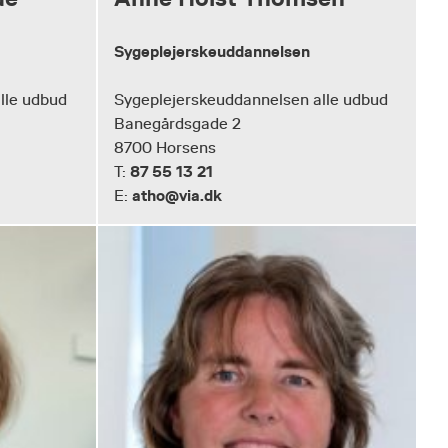
Sygeplejerskeuddannelsen
lle udbud
Sygeplejerskeuddannelsen alle udbud
Banegårdsgade 2
8700 Horsens
87 55 13 21
T:
atho@via.dk
E: