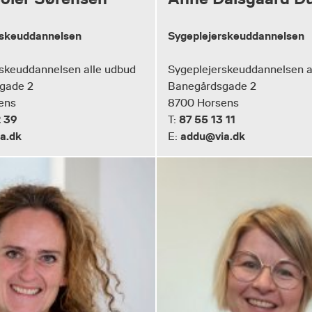
rskeuddannelsen
Sygeplejerskeuddannelsen
skeuddannelsen alle udbud
Sygeplejerskeuddannelsen a
gade 2
Banegårdsgade 2
ens
8700 Horsens
 39
87 55 13 11
T:
a.dk
addu@via.dk
E: