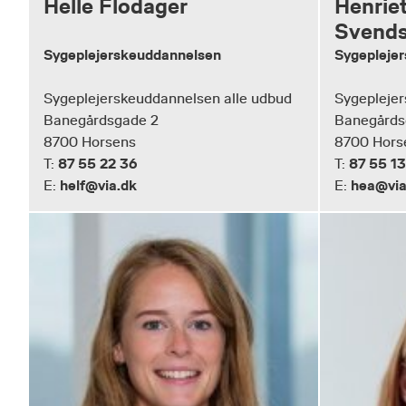
Helle Flodager
Henrie
Svend
Sygeplejerskeuddannelsen
Sygepleje
Sygeplejerskeuddannelsen alle udbud
Sygeplejer
Banegårdsgade 2
Banegårds
8700 Horsens
8700 Hors
87 55 22 36
87 55 13
T:
T:
helf@via.dk
hea@via
E:
E: