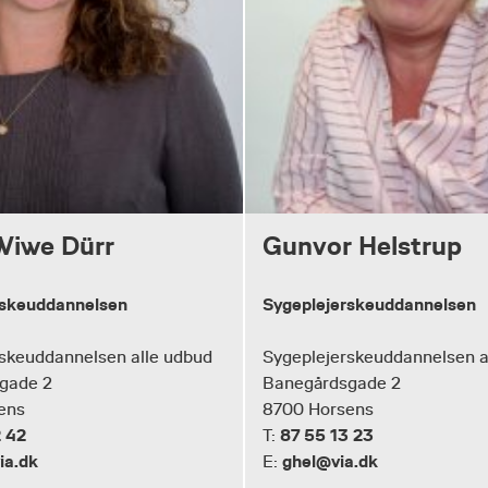
Wiwe Dürr
Gunvor Helstrup
rskeuddannelsen
Sygeplejerskeuddannelsen
skeuddannelsen alle udbud
Sygeplejerskeuddannelsen a
gade 2
Banegårdsgade 2
ens
8700 Horsens
 42
87 55 13 23
T:
a.dk
ghel@via.dk
E: