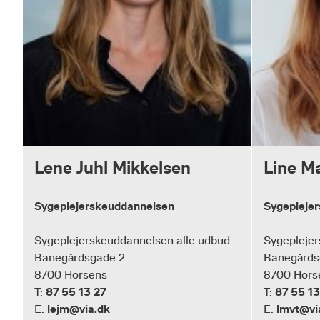
Lene Juhl Mikkelsen
Line M
Sygeplejerskeuddannelsen
Sygepleje
Sygeplejerskeuddannelsen alle udbud
Sygeplejer
Banegårdsgade 2
Banegårds
8700 Horsens
8700 Hors
87 55 13 27
87 55 13
T:
T:
lejm@via.dk
lmvt@vi
E:
E: