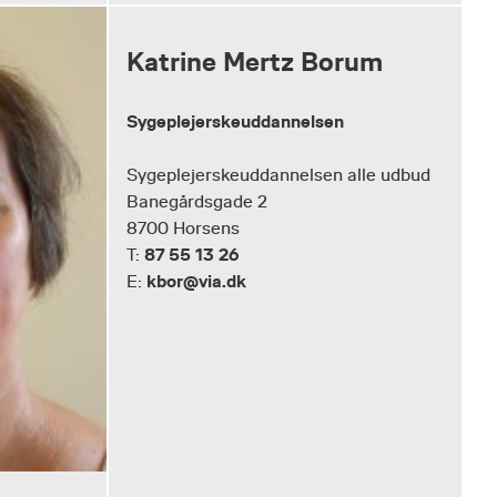
Katrine Mertz Borum
Sygeplejerskeuddannelsen
Sygeplejerskeuddannelsen alle udbud
Banegårdsgade 2
8700 Horsens
87 55 13 26
T:
kbor@via.dk
E: