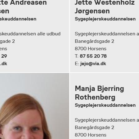
tte Andreasen
Jette Westenholz
sen
Jørgensen
rskeuddannelsen
Sygeplejerskeuddannelsen
skeuddannelsen alle udbud
Sygeplejerskeuddannelsen a
gade 2
Banegårdsgade 2
ens
8700 Horsens
 29
87 55 20 78
T:
.dk
jejo@via.dk
E:
Manja Bjerring
Rothenberg
Sygeplejerskeuddannelsen
Sygeplejerskeuddannelsen a
Banegårdsgade 2
8700 Horsens