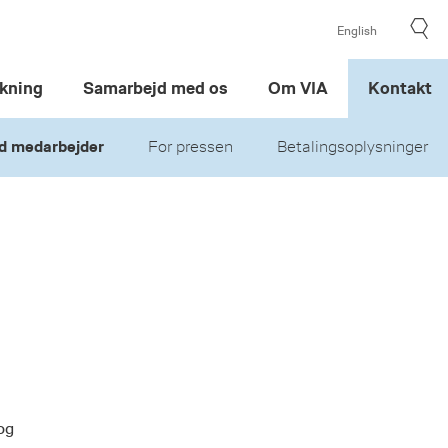
English
kning
Samarbejd med os
Om VIA
Kontakt
d medarbejder
For pressen
Betalingsoplysninger
og