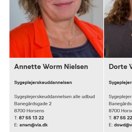
Annette Worm Nielsen
Dorte 
Sygeplejerskeuddannelsen
Sygepleje
Sygeplejerskeuddannelsen alle udbud
Sygeplejer
Banegårdsgade 2
Banegårds
8700 Horsens
8700 Hors
87 55 13 22
87 55 22
T:
T:
anwn@via.dk
dowd@vi
E:
E: