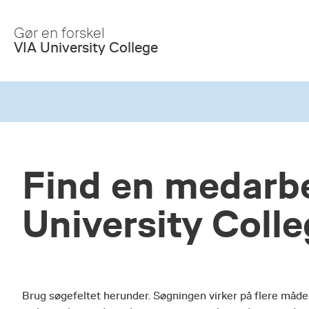
Skip
to
Gør en forskel
Main
VIA University College
Content
Find en medarbe
University Coll
Brug søgefeltet herunder. Søgningen virker på flere måde