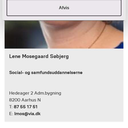
Afvis
Lene Mosegaard Søbjerg
Social- og samfundsuddannelserne
Hedeager 2 Adm.bygning
8200 Aarhus N
87 55 17 51
T:
lmos@via.dk
E: