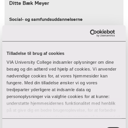
Ditte Bæk Meyer
Social- og samfundsuddannelserne
Hedeager 2 Adm.bygning
8200 Aarhus N
87 55 17 23
Tilladelse til brug af cookies
T:
dmey@via.dk
E:
VIA University College indsamler oplysninger om dine
besøg og din adfærd ved hjælp af cookies. Vi anvender
nødvendige cookies for, at vores hjemmesider kan
Heidi Erritsø Vive
fungere. Med din tilladelse ønsker vi og vores
tredjeparter yderligere at indsamle data og
personoplysninger via valgfrie cookies for at kunne:
Social- og samfundsuddannelserne
understøtte hjemmesidernes funktionalitet med henblik
på at give dig en bedre brugeroplevelse, for at forbedre
vores hjemmesider og udarbejde statistik på baggrund af
Hedeager 2 Adm.bygning
analyser samt for at målrette markedsføring via andre
Samtykkevalg
8200 Aarhus N