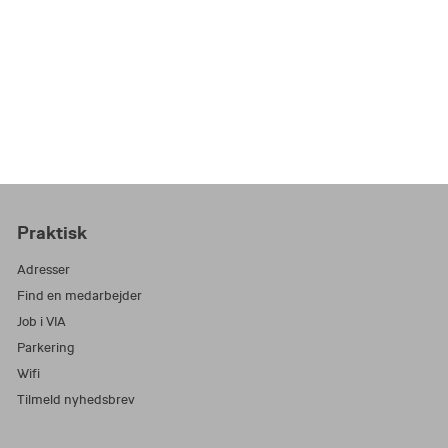
Praktisk
Adresser
Find en medarbejder
Job i VIA
Parkering
Wifi
Tilmeld nyhedsbrev