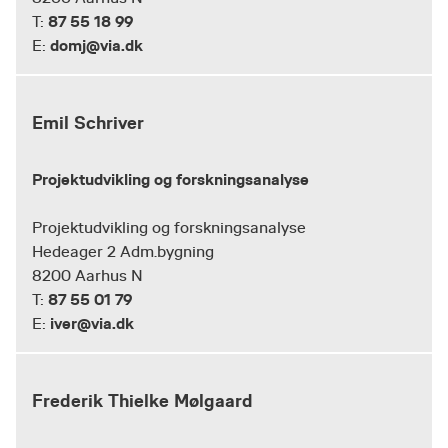
87 55 18 99
T:
domj@via.dk
E:
Emil Schriver
Projektudvikling og forskningsanalyse
Projektudvikling og forskningsanalyse
Hedeager 2 Adm.bygning
8200 Aarhus N
87 55 01 79
T:
iver@via.dk
E:
Frederik Thielke Mølgaard