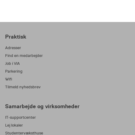
Praktisk
Adresser
Find en medarbejder
Job i VIA
Parkering
Wifi
Tilmeld nyhedsbrev
Samarbejde og virksomheder
IT-supportcenter
Lej lokaler
Studentervæksthuse