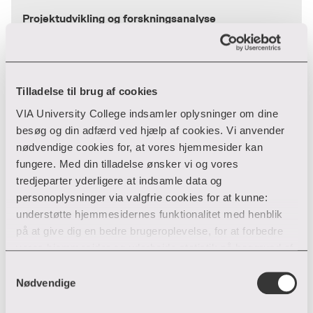
Projektudvikling og forskningsanalyse
Projektudvikling og forskningsanalyse
Hedeager 2 Adm.bygning
8200 Aarhus N
Tilladelse til brug af cookies
87 55 17 28
T:
VIA University College indsamler oplysninger om dine
jahl@via.dk
E:
besøg og din adfærd ved hjælp af cookies. Vi anvender
nødvendige cookies for, at vores hjemmesider kan
fungere. Med din tilladelse ønsker vi og vores
tredjeparter yderligere at indsamle data og
personoplysninger via valgfrie cookies for at kunne:
understøtte hjemmesidernes funktionalitet med henblik
på at give dig en bedre brugeroplevelse, for at forbedre
vores hjemmesider og udarbejde statistik på baggrund af
analyser samt for at målrette markedsføring via andre
Samtykkevalg
hjemmesider og sociale netværk.
Nødvendige