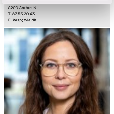
Hedeager 2 Adm.bygning
8200 Aarhus N
87 55 20 43
T:
kasp@via.dk
E: