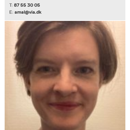
87 55 30 05
T:
amal@via.dk
E: