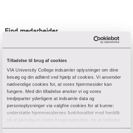
Find medarbejder
Filter
Tilladelse til brug af cookies
VIA University College indsamler oplysninger om dine
Ryd filtre
besøg og din adfærd ved hjælp af cookies. Vi anvender
nødvendige cookies for, at vores hjemmesider kan
fungere. Med din tilladelse ønsker vi og vores
tredjeparter yderligere at indsamle data og
personoplysninger via valgfrie cookies for at kunne:
Din søgning gav desværre ikke noget resultat
understøtte hjemmesidernes funktionalitet med henblik
på at give dig en bedre brugeroplevelse, for at forbedre
Giv ikke op endnu!
vores hjemmesider og udarbejde statistik på baggrund af
Tjek for eventuelle tastefejl eller prøv med et andet