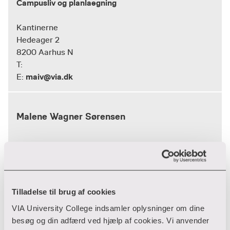
Campusliv og planlaegning
Kantinerne
Hedeager 2
8200 Aarhus N
T:
maiv@via.dk
E:
Malene Wagner Sørensen
Campusliv og planlaegning
Kantinerne
Hedeager 2
Tilladelse til brug af cookies
8200 Aarhus N
87 55 08 02
T:
VIA University College indsamler oplysninger om dine
mws@via.dk
E:
besøg og din adfærd ved hjælp af cookies. Vi anvender