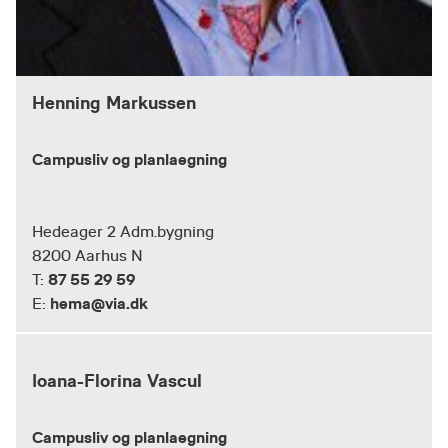
Henning Markussen
Campusliv og planlaegning
Hedeager 2 Adm.bygning
8200 Aarhus N
87 55 29 59
T:
hema@via.dk
E:
Ioana-Florina Vascul
Campusliv og planlaegning