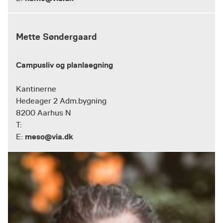
Mette Søndergaard
Campusliv og planlaegning
Kantinerne
Hedeager 2 Adm.bygning
8200 Aarhus N
T:
meso@via.dk
E: