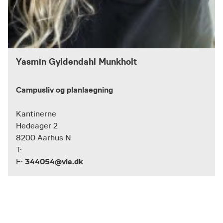
Yasmin Gyldendahl Munkholt
Campusliv og planlaegning
Kantinerne
Hedeager 2
8200 Aarhus N
T:
344054@via.dk
E: