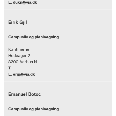
dukn@via.dk
E:
Eirik Gjil
Campusliv og planlaegning
Kantinerne
Hedeager 2
8200 Aarhus N
T:
ergj@via.dk
E:
Emanuel Botoc
Campusliv og planlaegning