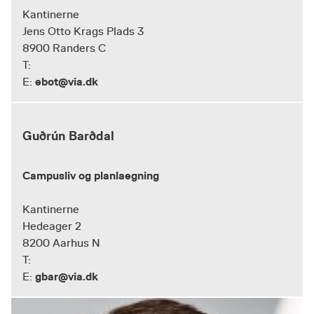
Kantinerne
Jens Otto Krags Plads 3
8900 Randers C
T:
ebot@via.dk
E:
Guðrún Barðdal
Campusliv og planlaegning
Kantinerne
Hedeager 2
8200 Aarhus N
T:
gbar@via.dk
E: