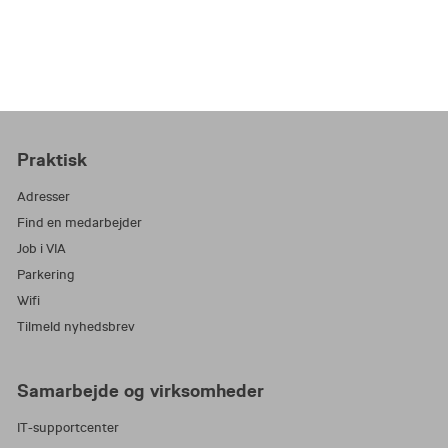
Praktisk
Adresser
Find en medarbejder
Job i VIA
Parkering
Wifi
Tilmeld nyhedsbrev
Samarbejde og virksomheder
IT-supportcenter