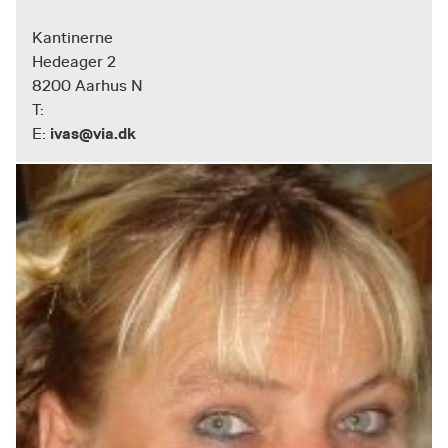
Kantinerne
Hedeager 2
8200 Aarhus N
T:
ivas@via.dk
E: