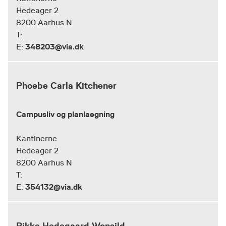
Hedeager 2
8200 Aarhus N
T:
348203@via.dk
E:
Phoebe Carla Kitchener
Campusliv og planlaegning
Kantinerne
Hedeager 2
8200 Aarhus N
T:
354132@via.dk
E:
Rikke Hedegaard Wonsild