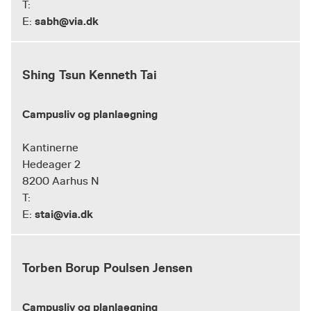
T:
sabh@via.dk
E:
Shing Tsun Kenneth Tai
Campusliv og planlaegning
Kantinerne
Hedeager 2
8200 Aarhus N
T:
stai@via.dk
E:
Torben Borup Poulsen Jensen
Campusliv og planlaegning