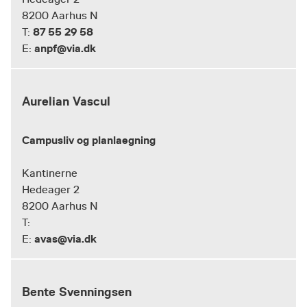
8200 Aarhus N
87 55 29 58
T:
anpf@via.dk
E:
Aurelian Vascul
Campusliv og planlaegning
Kantinerne
Hedeager 2
8200 Aarhus N
T:
avas@via.dk
E:
Bente Svenningsen