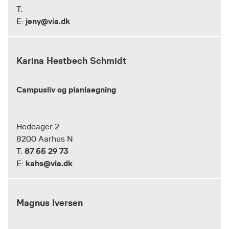
T:
jeny@via.dk
E:
Karina Hestbech Schmidt
Campusliv og planlaegning
Hedeager 2
8200 Aarhus N
87 55 29 73
T:
kahs@via.dk
E:
Magnus Iversen