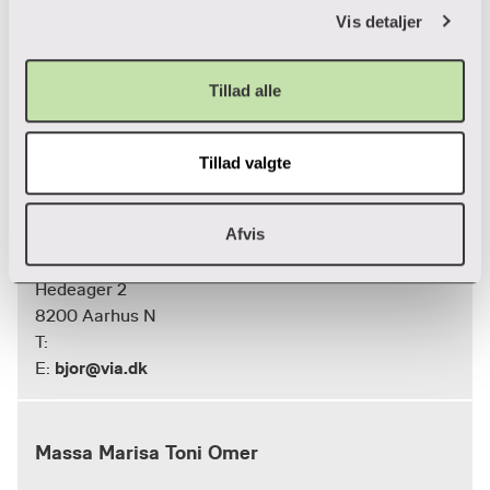
Vis detaljer
Tillad alle
Maria Bjørnsholm
Tillad valgte
Campusliv og planlaegning
Afvis
Kantinerne
Hedeager 2
8200 Aarhus N
T:
bjor@via.dk
E:
Massa Marisa Toni Omer