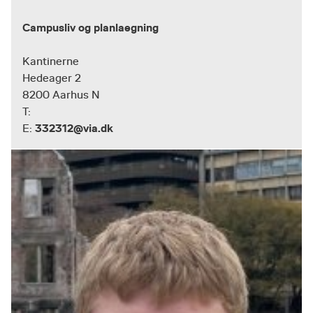
Campusliv og planlaegning
Kantinerne
Hedeager 2
8200 Aarhus N
T:
332312@via.dk
E: