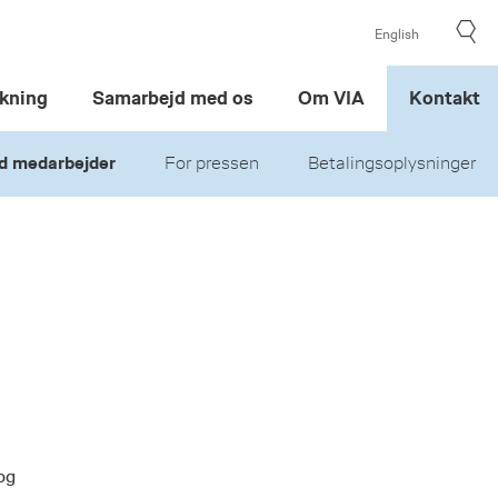
English
kning
Samarbejd med os
Om VIA
Kontakt
d medarbejder
For pressen
Betalingsoplysninger
og