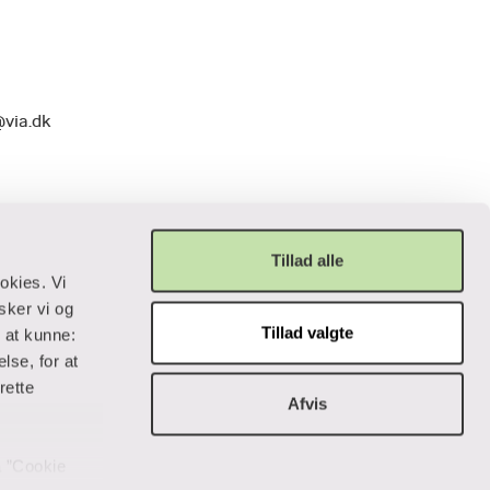
@via.dk
Tillad alle
okies. Vi
sker vi og
Tillad valgte
r at kunne:
Privatliv og lovgivning
lse, for at
rette
Afvis
Cookiepolitik
Data og privatliv
Handelsbetingelser
på ”Cookie
Tilgængelighedserklæring