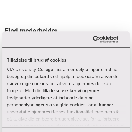
Find medarbejder
Filter
Tilladelse til brug af cookies
VIA University College indsamler oplysninger om dine
Ryd filtre
besøg og din adfærd ved hjælp af cookies. Vi anvender
nødvendige cookies for, at vores hjemmesider kan
fungere. Med din tilladelse ønsker vi og vores
tredjeparter yderligere at indsamle data og
personoplysninger via valgfrie cookies for at kunne:
Din søgning gav desværre ikke noget resultat
understøtte hjemmesidernes funktionalitet med henblik
på at give dig en bedre brugeroplevelse, for at forbedre
Giv ikke op endnu!
vores hjemmesider og udarbejde statistik på baggrund af
Tjek for eventuelle tastefejl eller prøv med et andet