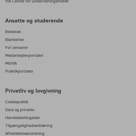
VIA Center for undervisningsmidler
Ansatte og studerende
Bibliotek
Blanketter
For censorer
Medarbejderportalen
MitVIA
Praktikportalen
Privatliv og lovgivning
Cookiepolitik
Data og privatliv
Handelsbetingelser
Tilgængelighedserklæring
Whistleblowerordning