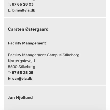
87 55 28 03
T:
bjmo@via.dk
E:
Carsten Østergaard
Facility Management
Facility Management Campus Silkeborg
Nattergalevej 1
8600 Silkeborg
87 55 28 25
T:
car@via.dk
E:
Jan Hjøllund