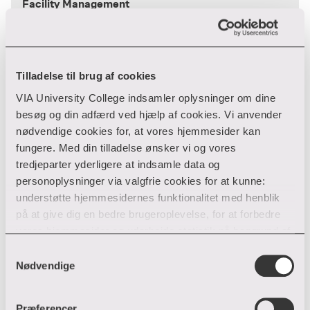
Facility Management
Facility Management Campus Silkeborg
Nattergalevej 1
8600 Silkeborg
Tilladelse til brug af cookies
87 55 08 63
T:
VIA University College indsamler oplysninger om dine
jahj@via.dk
E:
besøg og din adfærd ved hjælp af cookies. Vi anvender
nødvendige cookies for, at vores hjemmesider kan
fungere. Med din tilladelse ønsker vi og vores
Karsten Kildehøj
tredjeparter yderligere at indsamle data og
personoplysninger via valgfrie cookies for at kunne:
Facility Management
understøtte hjemmesidernes funktionalitet med henblik
på at give dig en bedre brugeroplevelse, for at forbedre
Facility Management Campus Silkeborg
vores hjemmesider og udarbejde statistik på baggrund af
Nattergalevej 1
analyser samt for at målrette markedsføring via andre
Samtykkevalg
8600 Silkeborg
hjemmesider og sociale netværk.
Nødvendige
T:
kkil@via.dk
E:
Du kan til enhver tid til- og fravælge cookies eller trække
Præferencer