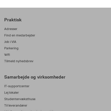
Praktisk
Adresser
Find en medarbejder
Job i VIA
Parkering
Wifi
Tilmeld nyhedsbrev
Samarbejde og virksomheder
IT-supportcenter
Lej lokaler
Studentervæksthuse
Til leverandører