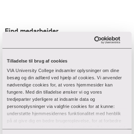
Find medarbejder
Filter
Tilladelse til brug af cookies
VIA University College indsamler oplysninger om dine
Ryd filtre
besøg og din adfærd ved hjælp af cookies. Vi anvender
nødvendige cookies for, at vores hjemmesider kan
fungere. Med din tilladelse ønsker vi og vores
tredjeparter yderligere at indsamle data og
personoplysninger via valgfrie cookies for at kunne:
Din søgning gav desværre ikke noget resultat
understøtte hjemmesidernes funktionalitet med henblik
på at give dig en bedre brugeroplevelse, for at forbedre
Giv ikke op endnu!
vores hjemmesider og udarbejde statistik på baggrund af
Tjek for eventuelle tastefejl eller prøv med et andet