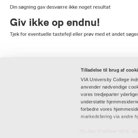
Din søgning gav desværre ikke noget resultat
Giv ikke op endnu!
Tjek for eventuelle tastefejl eller prøv med et andet sø
Tilladelse til brug af cook
VIA University College in
anvender nødvendige cooki
vores tredjeparter yderlig
Praktisk
Samarbejde
understøtte hjemmesidernes
forbedre vores hjemmesider
Adresser
IT-supportcent
markedsføring via andre h
Find en medarbejder
Lej lokaler
Job i VIA
Studentervæks
Du kan til enhver tid til- 
Parkering
Til leverandører