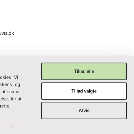
@via.dk
Tillad alle
okies. Vi
sker vi og
Tillad valgte
r at kunne:
Privatliv og lovgivning
lse, for at
rette
Afvis
Cookiepolitik
Data og privatliv
Handelsbetingelser
på ”Cookie
Tilgængelighedserklæring