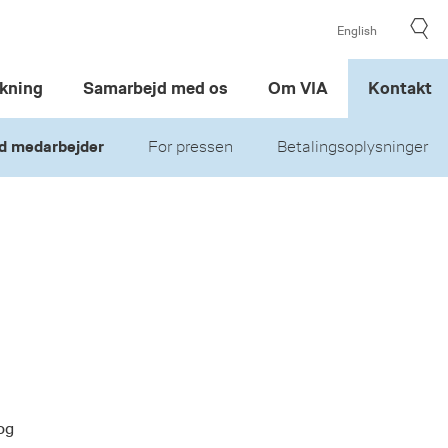
English
kning
Samarbejd med os
Om VIA
Kontakt
d medarbejder
For pressen
Betalingsoplysninger
og