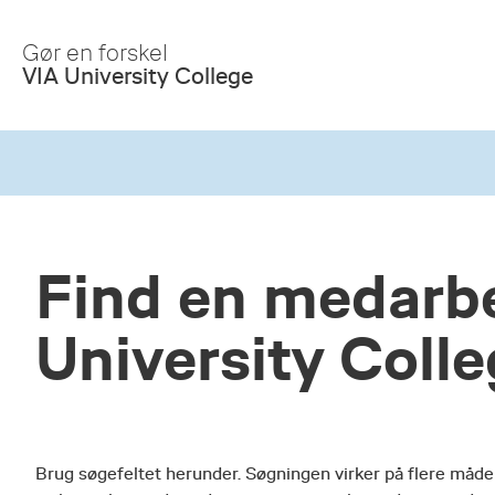
Skip
to
Gør en forskel
Main
VIA University College
Content
Find en medarbe
University Coll
Brug søgefeltet herunder. Søgningen virker på flere måde