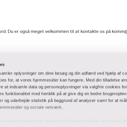
geord. Du er også meget velkommen til at kontakte os på komm
ies
dsamler oplysninger om dine besøg og din adfærd ved hjælp af co
es for, at vores hjemmesider kan fungere. Med din tilladelse øn
ere at indsamle data og personoplysninger via valgfrie cookies fo
 og virksomheder
Ansatte og studerende
 funktionalitet med henblik på at give dig en bedre brugeropleve
 og udarbejde statistik på baggrund af analyser samt for at mål
er
Bibliotek
jemmesider og sociale netværk.
Blanketter
thuse
For censorer
og fravælge cookies eller trække din tilladelse tilbage ved trykke 
Medarbejderportalen