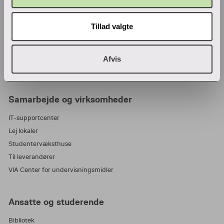
Adresser
Find en medarbejder
Tillad valgte
Job i VIA
Parkering
Wifi
Afvis
Tilmeld nyhedsbrev
Samarbejde og virksomheder
IT-supportcenter
Lej lokaler
Studentervæksthuse
Til leverandører
VIA Center for undervisningsmidler
Ansatte og studerende
Bibliotek