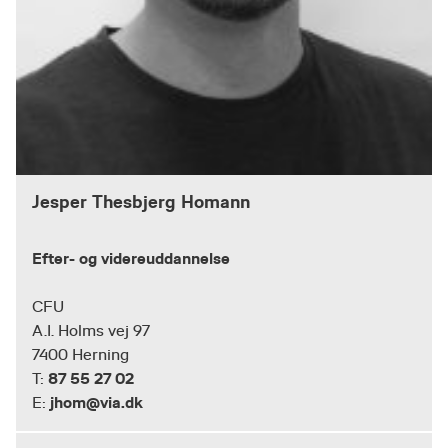
Jesper Thesbjerg Homann
Efter- og videreuddannelse
CFU
A.I. Holms vej 97
7400 Herning
87 55 27 02
T:
jhom@via.dk
E: