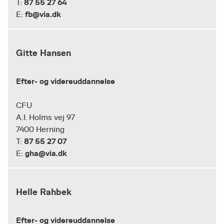
87 55 27 64
T:
fb@via.dk
E:
Gitte Hansen
Efter- og videreuddannelse
CFU
A.I. Holms vej 97
7400 Herning
87 55 27 07
T:
gha@via.dk
E:
Helle Rahbek
Efter- og videreuddannelse