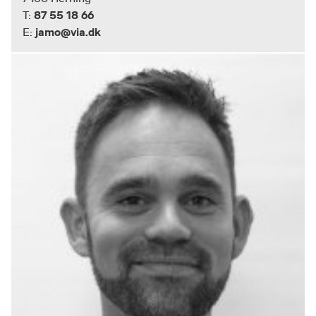
87 55 18 66
T:
jamo@via.dk
E: