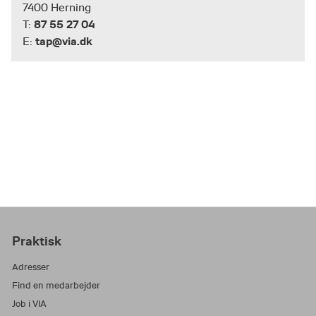
7400 Herning
87 55 27 04
T:
tap@via.dk
E:
Praktisk
Adresser
Find en medarbejder
Job i VIA