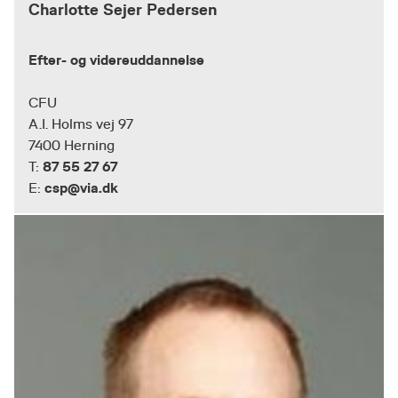
Charlotte Sejer Pedersen
Efter- og videreuddannelse
CFU
A.I. Holms vej 97
7400 Herning
87 55 27 67
T:
csp@via.dk
E: