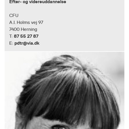
Efter- og videreuddannelse
CFU
A.I. Holms vej 97
7400 Herning
87 55 27 87
T:
pdtr@via.dk
E: