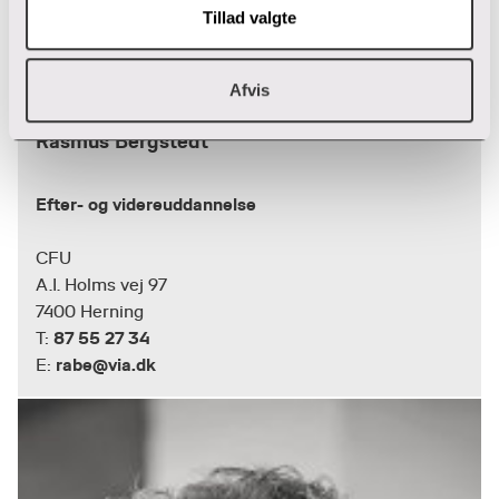
Tillad valgte
Afvis
Rasmus Bergstedt
Efter- og videreuddannelse
CFU
A.I. Holms vej 97
7400 Herning
87 55 27 34
T:
rabe@via.dk
E: