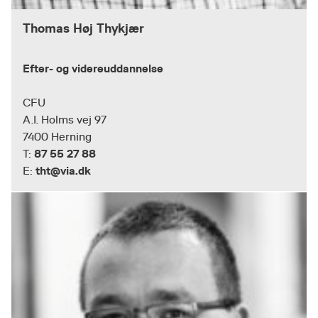
Thomas Høj Thykjær
Efter- og videreuddannelse
CFU
A.I. Holms vej 97
7400 Herning
87 55 27 88
T:
tht@via.dk
E: