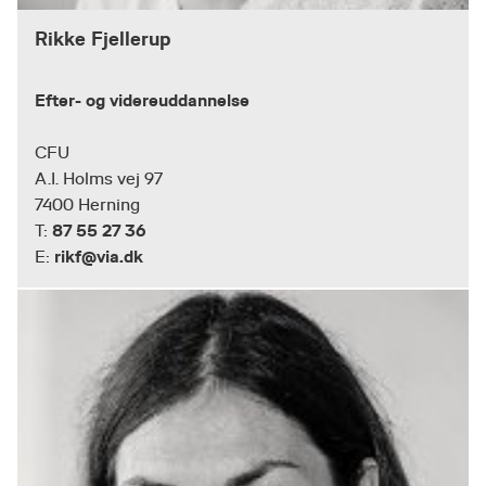
Rikke Fjellerup
Efter- og videreuddannelse
CFU
A.I. Holms vej 97
7400 Herning
87 55 27 36
T:
rikf@via.dk
E: