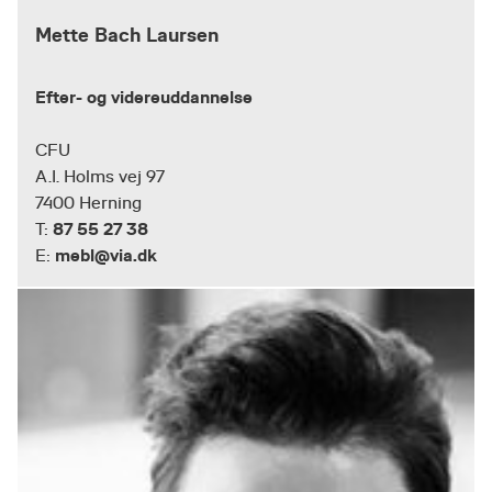
Mette Bach Laursen
Efter- og videreuddannelse
CFU
A.I. Holms vej 97
7400 Herning
87 55 27 38
T:
mebl@via.dk
E: