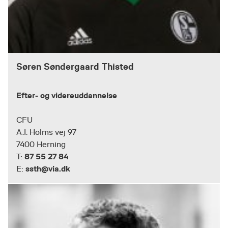
Søren Søndergaard Thisted
Efter- og videreuddannelse
CFU
A.I. Holms vej 97
7400 Herning
87 55 27 84
T:
ssth@via.dk
E: