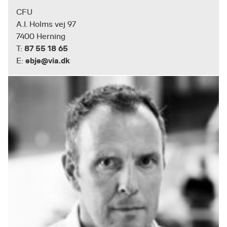
CFU
A.I. Holms vej 97
7400 Herning
87 55 18 65
T:
ebje@via.dk
E: