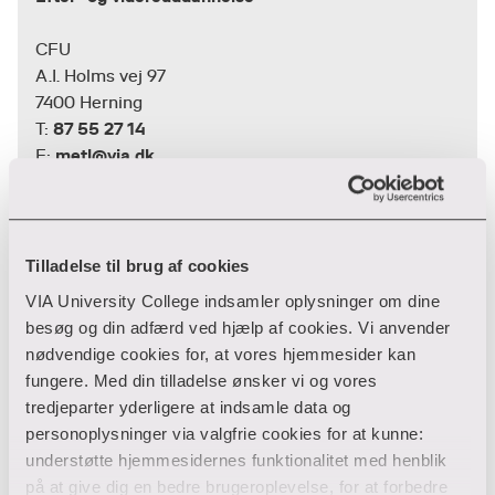
CFU
A.I. Holms vej 97
7400 Herning
87 55 27 14
T:
metl@via.dk
E:
Peter Søgaard
Tilladelse til brug af cookies
VIA University College indsamler oplysninger om dine
Efter- og videreuddannelse
besøg og din adfærd ved hjælp af cookies. Vi anvender
nødvendige cookies for, at vores hjemmesider kan
CFU
fungere. Med din tilladelse ønsker vi og vores
A.I. Holms vej 97
tredjeparter yderligere at indsamle data og
7400 Herning
personoplysninger via valgfrie cookies for at kunne:
87 55 27 82
T:
understøtte hjemmesidernes funktionalitet med henblik
peso@via.dk
E:
på at give dig en bedre brugeroplevelse, for at forbedre