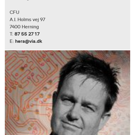
CFU
A.I. Holms vej 97
7400 Herning
87 55 27 17
T:
hera@via.dk
E: