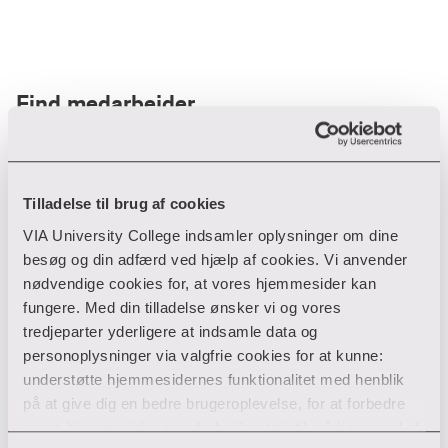
Find medarbejder
Filter
Tilladelse til brug af cookies
VIA University College indsamler oplysninger om dine
Ryd filtre
besøg og din adfærd ved hjælp af cookies. Vi anvender
nødvendige cookies for, at vores hjemmesider kan
fungere. Med din tilladelse ønsker vi og vores
tredjeparter yderligere at indsamle data og
personoplysninger via valgfrie cookies for at kunne:
Din søgning gav desværre ikke noget resultat
understøtte hjemmesidernes funktionalitet med henblik
på at give dig en bedre brugeroplevelse, for at forbedre
Giv ikke op endnu!
vores hjemmesider og udarbejde statistik på baggrund af
Tjek for eventuelle tastefejl eller prøv med et andet