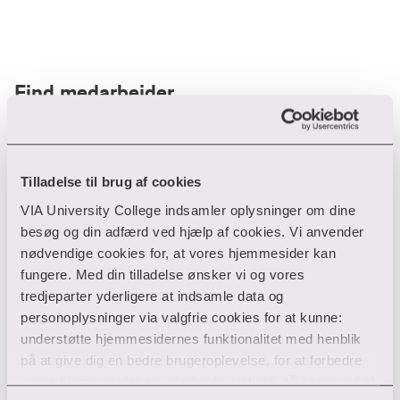
Find medarbejder
Filter
Tilladelse til brug af cookies
VIA University College indsamler oplysninger om dine
Ryd filtre
besøg og din adfærd ved hjælp af cookies. Vi anvender
nødvendige cookies for, at vores hjemmesider kan
fungere. Med din tilladelse ønsker vi og vores
tredjeparter yderligere at indsamle data og
personoplysninger via valgfrie cookies for at kunne:
Din søgning gav desværre ikke noget resultat
understøtte hjemmesidernes funktionalitet med henblik
på at give dig en bedre brugeroplevelse, for at forbedre
Giv ikke op endnu!
vores hjemmesider og udarbejde statistik på baggrund af
Tjek for eventuelle tastefejl eller prøv med et andet