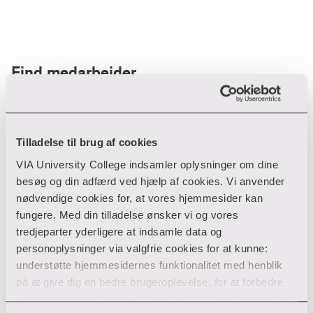
Find medarbejder
Filter
Tilladelse til brug af cookies
VIA University College indsamler oplysninger om dine
Ryd filtre
besøg og din adfærd ved hjælp af cookies. Vi anvender
nødvendige cookies for, at vores hjemmesider kan
fungere. Med din tilladelse ønsker vi og vores
tredjeparter yderligere at indsamle data og
personoplysninger via valgfrie cookies for at kunne:
Din søgning gav desværre ikke noget resultat
understøtte hjemmesidernes funktionalitet med henblik
på at give dig en bedre brugeroplevelse, for at forbedre
Giv ikke op endnu!
vores hjemmesider og udarbejde statistik på baggrund af
Tjek for eventuelle tastefejl eller prøv med et andet