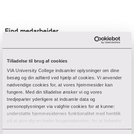
Find medarbejder
Filter
Tilladelse til brug af cookies
VIA University College indsamler oplysninger om dine
Ryd filtre
besøg og din adfærd ved hjælp af cookies. Vi anvender
nødvendige cookies for, at vores hjemmesider kan
fungere. Med din tilladelse ønsker vi og vores
tredjeparter yderligere at indsamle data og
personoplysninger via valgfrie cookies for at kunne:
Din søgning gav desværre ikke noget resultat
understøtte hjemmesidernes funktionalitet med henblik
på at give dig en bedre brugeroplevelse, for at forbedre
Giv ikke op endnu!
vores hjemmesider og udarbejde statistik på baggrund af
Tjek for eventuelle tastefejl eller prøv med et andet