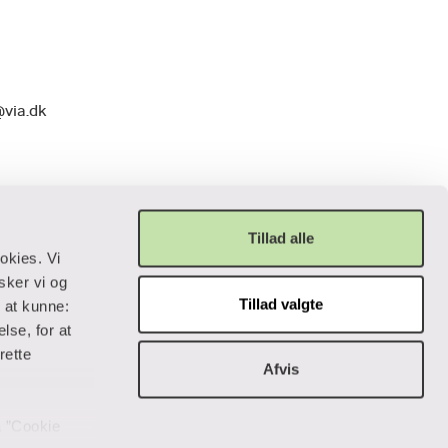
@via.dk
Tillad alle
okies. Vi
sker vi og
Tillad valgte
r at kunne:
Privatliv og lovgivning
lse, for at
rette
Afvis
Cookiepolitik
Data og privatliv
Handelsbetingelser
på ”Cookie
Tilgængelighedserklæring