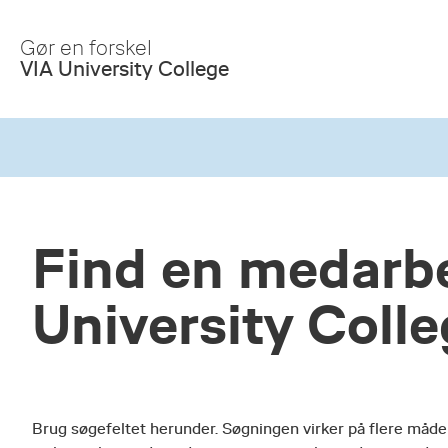
Skip
to
Gør en forskel
Main
VIA University College
Content
Find en medarbe
University Coll
Brug søgefeltet herunder. Søgningen virker på flere måde