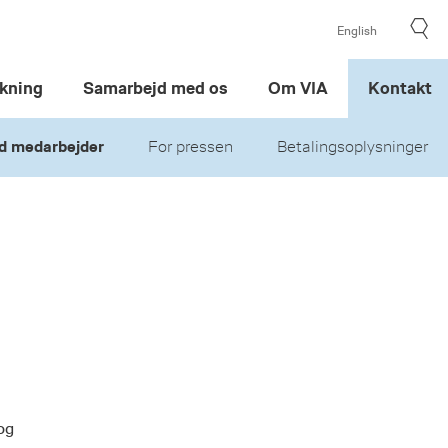
English
kning
Samarbejd med os
Om VIA
Kontakt
d medarbejder
For pressen
Betalingsoplysninger
og