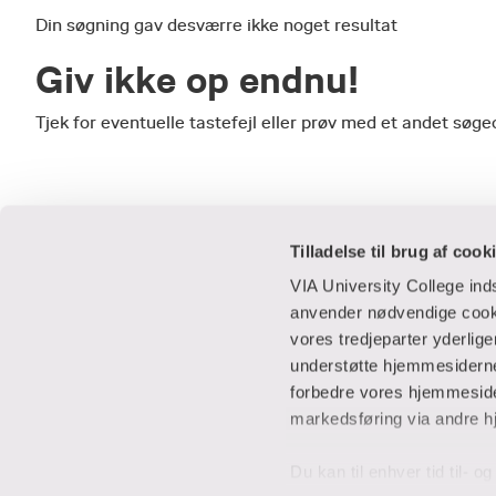
Din søgning gav desværre ikke noget resultat
Giv ikke op endnu!
Tjek for eventuelle tastefejl eller prøv med et andet sø
Tilladelse til brug af cook
VIA University College in
anvender nødvendige cooki
vores tredjeparter yderlig
Praktisk
Samarbejde
understøtte hjemmesidernes
forbedre vores hjemmesider
Adresser
IT-supportcent
markedsføring via andre h
Find en medarbejder
Lej lokaler
Job i VIA
Studentervæks
Du kan til enhver tid til- 
Parkering
Til leverandører