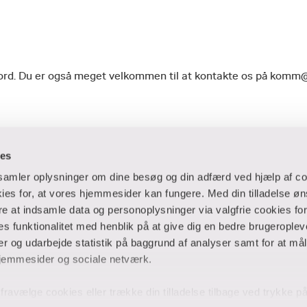
geord. Du er også meget velkommen til at kontakte os på komm
ies
dsamler oplysninger om dine besøg og din adfærd ved hjælp af co
es for, at vores hjemmesider kan fungere. Med din tilladelse øn
ere at indsamle data og personoplysninger via valgfrie cookies fo
 og virksomheder
Ansatte og studerende
 funktionalitet med henblik på at give dig en bedre brugeropleve
 og udarbejde statistik på baggrund af analyser samt for at mål
er
Bibliotek
jemmesider og sociale netværk.
Blanketter
thuse
For censorer
og fravælge cookies eller trække din tilladelse tilbage ved trykke 
Medarbejderportalen