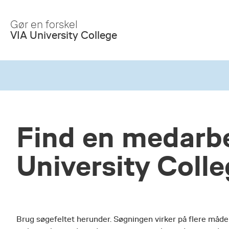
Skip
to
Gør en forskel
Main
VIA University College
Content
Find en medarbe
University Coll
Brug søgefeltet herunder. Søgningen virker på flere måde