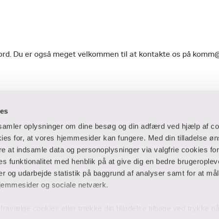
geord. Du er også meget velkommen til at kontakte os på komm
ies
dsamler oplysninger om dine besøg og din adfærd ved hjælp af co
es for, at vores hjemmesider kan fungere. Med din tilladelse øn
ere at indsamle data og personoplysninger via valgfrie cookies fo
 og virksomheder
Ansatte og studerende
 funktionalitet med henblik på at give dig en bedre brugeropleve
 og udarbejde statistik på baggrund af analyser samt for at mål
er
Bibliotek
jemmesider og sociale netværk.
Blanketter
thuse
For censorer
og fravælge cookies eller trække din tilladelse tilbage ved trykke 
Medarbejderportalen