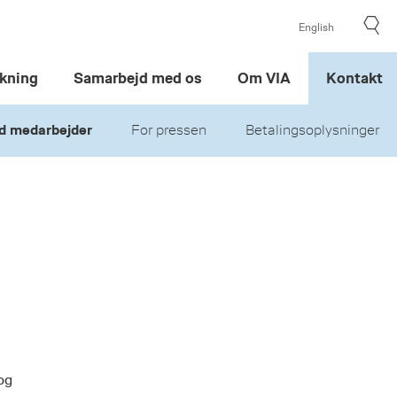
English
kning
Samarbejd med os
Om VIA
Kontakt
d medarbejder
For pressen
Betalingsoplysninger
og