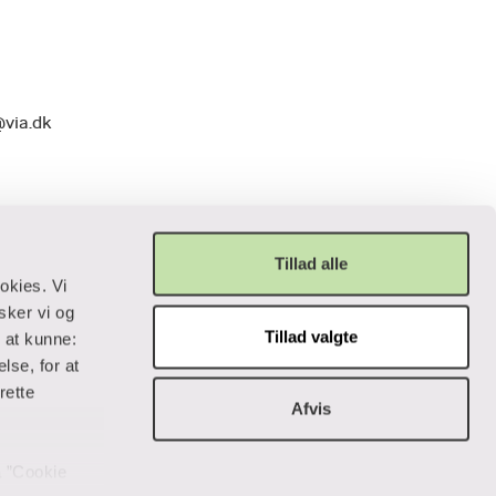
@via.dk
Tillad alle
okies. Vi
sker vi og
Tillad valgte
r at kunne:
Privatliv og lovgivning
lse, for at
rette
Afvis
Cookiepolitik
Data og privatliv
Handelsbetingelser
på ”Cookie
Tilgængelighedserklæring