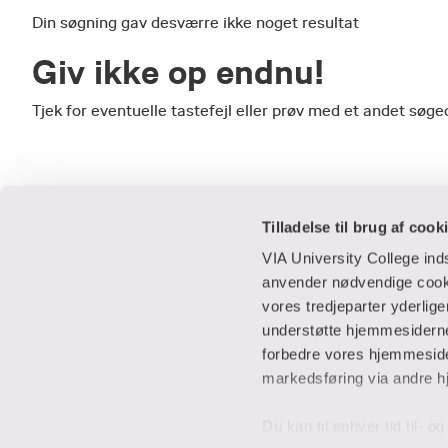
Din søgning gav desværre ikke noget resultat
Giv ikke op endnu!
Tjek for eventuelle tastefejl eller prøv med et andet sø
Tilladelse til brug af cook
VIA University College in
anvender nødvendige cooki
vores tredjeparter yderlig
Praktisk
Samarbejde
understøtte hjemmesidernes
forbedre vores hjemmesider
Adresser
IT-supportcent
markedsføring via andre h
Find en medarbejder
Lej lokaler
Job i VIA
Studentervæks
Du kan til enhver tid til- 
Parkering
Til leverandører