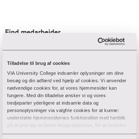
Find medarbejder
Filter
Tilladelse til brug af cookies
VIA University College indsamler oplysninger om dine
Ryd filtre
besøg og din adfærd ved hjælp af cookies. Vi anvender
nødvendige cookies for, at vores hjemmesider kan
fungere. Med din tilladelse ønsker vi og vores
tredjeparter yderligere at indsamle data og
personoplysninger via valgfrie cookies for at kunne:
Din søgning gav desværre ikke noget resultat
understøtte hjemmesidernes funktionalitet med henblik
på at give dig en bedre brugeroplevelse, for at forbedre
Giv ikke op endnu!
vores hjemmesider og udarbejde statistik på baggrund af
Tjek for eventuelle tastefejl eller prøv med et andet