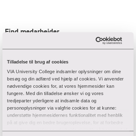
Find medarbejder
Filter
Tilladelse til brug af cookies
VIA University College indsamler oplysninger om dine
Ryd filtre
besøg og din adfærd ved hjælp af cookies. Vi anvender
nødvendige cookies for, at vores hjemmesider kan
fungere. Med din tilladelse ønsker vi og vores
tredjeparter yderligere at indsamle data og
personoplysninger via valgfrie cookies for at kunne:
Din søgning gav desværre ikke noget resultat
understøtte hjemmesidernes funktionalitet med henblik
på at give dig en bedre brugeroplevelse, for at forbedre
Giv ikke op endnu!
vores hjemmesider og udarbejde statistik på baggrund af
Tjek for eventuelle tastefejl eller prøv med et andet