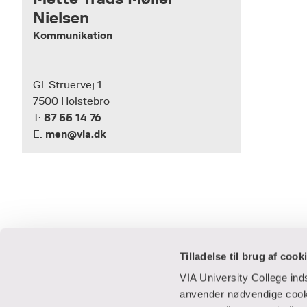
Nielsen
Kommunikation
Gl. Struervej 1
7500 Holstebro
87 55 14 76
T:
men@via.dk
E:
Tilladelse til brug af cook
VIA University College in
anvender nødvendige cooki