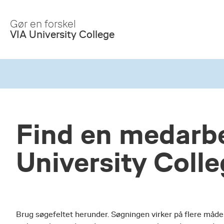
Skip
to
Gør en forskel
Main
VIA University College
Content
Find en medarbe
University Coll
Brug søgefeltet herunder. Søgningen virker på flere måde