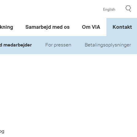
English
kning
Samarbejd med os
Om VIA
Kontakt
d medarbejder
For pressen
Betalingsoplysninger
og