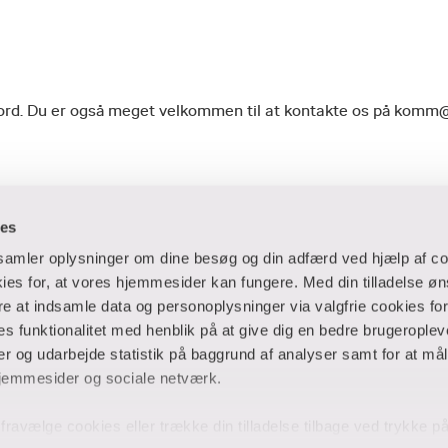
geord. Du er også meget velkommen til at kontakte os på komm
ies
dsamler oplysninger om dine besøg og din adfærd ved hjælp af co
es for, at vores hjemmesider kan fungere. Med din tilladelse øn
ere at indsamle data og personoplysninger via valgfrie cookies fo
 og virksomheder
Ansatte og studerende
 funktionalitet med henblik på at give dig en bedre brugeropleve
 og udarbejde statistik på baggrund af analyser samt for at mål
er
Bibliotek
jemmesider og sociale netværk.
Blanketter
thuse
For censorer
og fravælge cookies eller trække din tilladelse tilbage ved trykke 
Medarbejderportalen