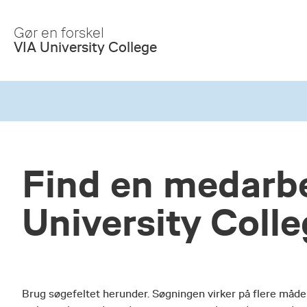
Skip
to
Gør en forskel
Main
VIA University College
Content
Find en medarbe
University Coll
Brug søgefeltet herunder. Søgningen virker på flere måde