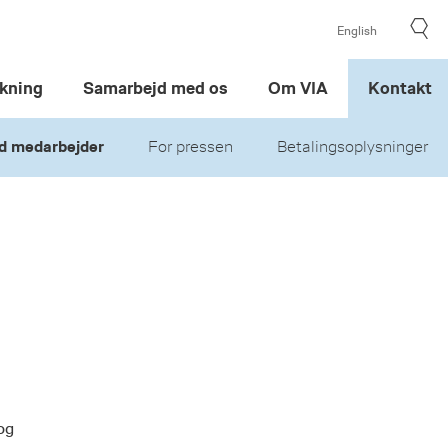
English
kning
Samarbejd med os
Om VIA
Kontakt
d medarbejder
For pressen
Betalingsoplysninger
og