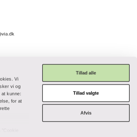
@via.dk
Tillad alle
okies. Vi
sker vi og
Tillad valgte
r at kunne:
Privatliv og lovgivning
lse, for at
rette
Afvis
Cookiepolitik
Data og privatliv
Handelsbetingelser
på ”Cookie
Tilgængelighedserklæring