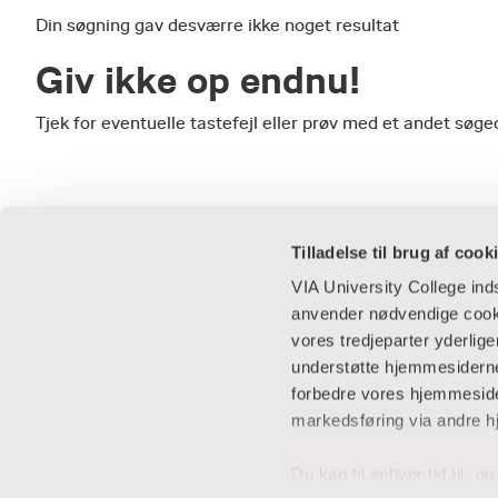
Din søgning gav desværre ikke noget resultat
Giv ikke op endnu!
Tjek for eventuelle tastefejl eller prøv med et andet sø
Tilladelse til brug af cook
VIA University College in
anvender nødvendige cooki
vores tredjeparter yderlig
Praktisk
Samarbejde
understøtte hjemmesidernes
forbedre vores hjemmesider
Adresser
IT-supportcent
markedsføring via andre h
Find en medarbejder
Lej lokaler
Job i VIA
Studentervæks
Du kan til enhver tid til- 
Parkering
Til leverandører