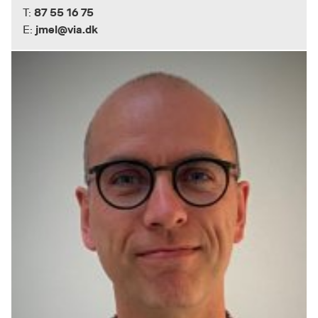
87 55 16 75
T:
jmel@via.dk
E: