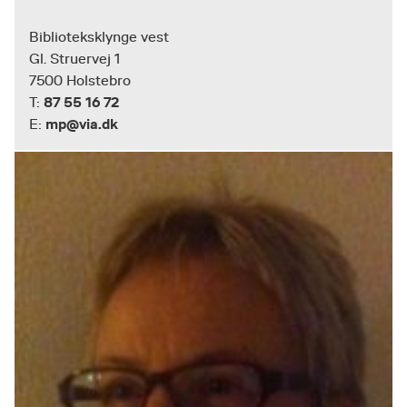
Biblioteksklynge vest
Gl. Struervej 1
7500 Holstebro
87 55 16 72
T:
mp@via.dk
E: