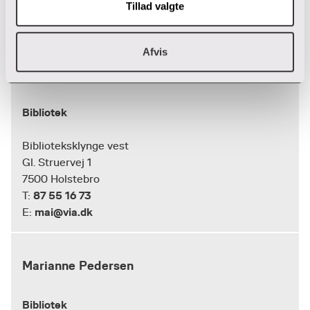
Tillad valgte
Afvis
Mai Aggerbeck
Bibliotek
Biblioteksklynge vest
Gl. Struervej 1
7500 Holstebro
87 55 16 73
T:
mai@via.dk
E:
Marianne Pedersen
Bibliotek