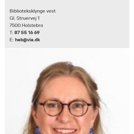
Biblioteksklynge vest
Gl. Struervej 1
7500 Holstebro
87 55 16 69
T:
heb@via.dk
E: