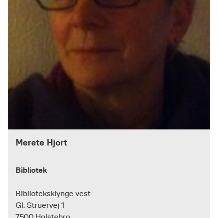
Merete Hjort
Bibliotek
Biblioteksklynge vest
Gl. Struervej 1
7500 Holstebro