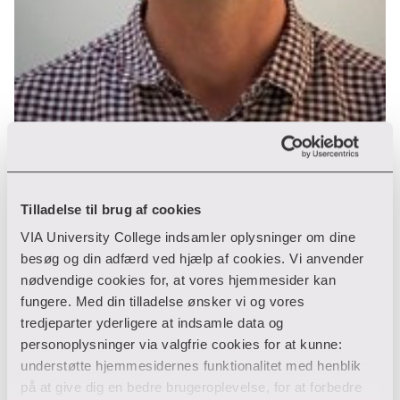
Kenneth Stampe Schrøder
Tilladelse til brug af cookies
Bibliotek
VIA University College indsamler oplysninger om dine
besøg og din adfærd ved hjælp af cookies. Vi anvender
Biblioteksklynge vest
nødvendige cookies for, at vores hjemmesider kan
Gl. Struervej 1
fungere. Med din tilladelse ønsker vi og vores
7500 Holstebro
tredjeparter yderligere at indsamle data og
87 55 17 57
T:
personoplysninger via valgfrie cookies for at kunne:
kss@via.dk
E:
understøtte hjemmesidernes funktionalitet med henblik
på at give dig en bedre brugeroplevelse, for at forbedre