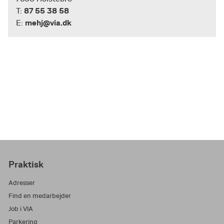
87 55 38 58
T:
mehj@via.dk
E:
Praktisk
Adresser
Find en medarbejder
Job i VIA
Parkering